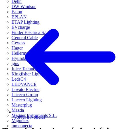
Dehn
DW Windsor
Eaton
EPLAN
ETAP Lighting
EVcharge
Finder Eléctrica S.L.U
General Cable
Gewiss
Hager
HellermannTyton
Hyundai Electric
igus
Juice Technology
Kingfisher Lighting
LedsC4
LEDVANCE
Lovato Electric
Luceco Group
Luceco Lighting
Masterplug
Mazda
Megger Instruments S.L.
Volver a Noticias
Miguélez
mmconecta