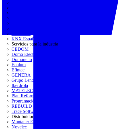
AGREMIA
ASINEM
Europacable
FACEL
Fegicat
FENIE
FENITEL
KNX España
Servicios para la industria
CEDOM
Domo Electra
Domonetio
Ecolum
Efintec
GENERA
Grupo Lenor
Iberdrola
MATELEC
Plan Reforma
Programación Integral
REBUILD
Trace Software
Distribuidor
Muntaner Electro
Novelec