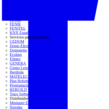
AGREMIA
ASINEM
Europacable
FACEL
Fegicat
FENIE
FENITEL
KNX España
Servicios para la industria
CEDOM
Domo Electra
Domonetio
Ecolum
Efintec
GENERA
Grupo Lenor
Iberdrola
MATELEC
Plan Reforma
Programación Integral
REBUILD
Trace Software
Distribuidor
Muntaner Electro
Novelec