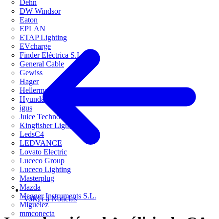
Dehn
DW Windsor
Eaton
EPLAN
ETAP Lighting
EVcharge
Finder Eléctrica S.L.U
General Cable
Gewiss
Hager
HellermannTyton
Hyundai Electric
igus
Juice Technology
Kingfisher Lighting
LedsC4
LEDVANCE
Lovato Electric
Luceco Group
Luceco Lighting
Masterplug
Mazda
Megger Instruments S.L.
Volver a Noticias
Miguélez
mmconecta