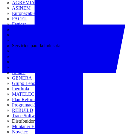
AGREMIA
ASINEM
Europacable
FACEL
Fegicat
FENIE
FENITEL
KNX España
Servicios para la industria
CEDOM
Domo Electra
Domonetio
Ecolum
Efintec
GENERA
Grupo Lenor
Iberdrola
MATELEC
Plan Reforma
Programación Integral
REBUILD
Trace Software
Distribuidor
Muntaner Electro
Novelec