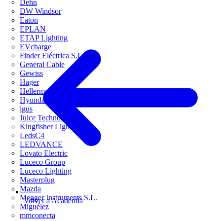
Dehn
DW Windsor
Eaton
EPLAN
ETAP Lighting
EVcharge
Finder Eléctrica S.L.U
General Cable
Gewiss
Hager
HellermannTyton
Hyundai Electric
igus
Juice Technology
Kingfisher Lighting
LedsC4
LEDVANCE
Lovato Electric
Luceco Group
Luceco Lighting
Masterplug
Mazda
Megger Instruments S.L.
Volver a Academia
Miguélez
mmconecta