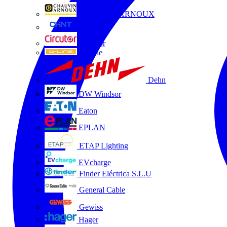
CHAUVIN ARNOUX
CHINT
Circutor
D-Line
Dehn
DW Windsor
Eaton
EPLAN
ETAP Lighting
EVcharge
Finder Eléctrica S.L.U
General Cable
Gewiss
Hager