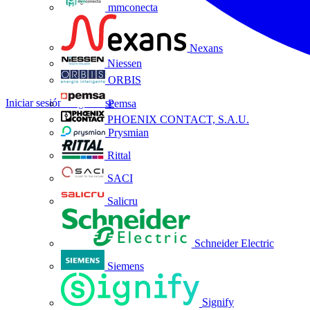
mmconecta
Nexans
Niessen
ORBIS
Iniciar sesión
Registrarse
Pemsa
PHOENIX CONTACT, S.A.U.
Prysmian
Rittal
SACI
Salicru
Schneider Electric
Siemens
Signify