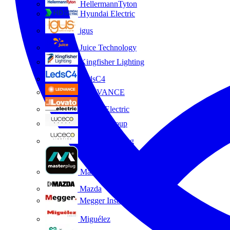
HellermannTyton
Hyundai Electric
igus
Juice Technology
Kingfisher Lighting
LedsC4
LEDVANCE
Lovato Electric
Luceco Group
Luceco Lighting
Masterplug
Mazda
Megger Instruments S.L.
Miguélez