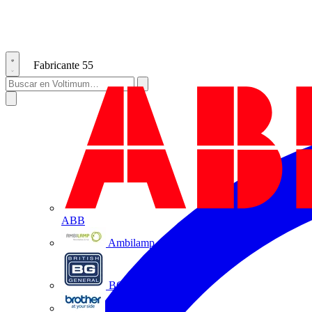
Fabricante
55
ABB
Ambilamp
BG Electrical
Brother