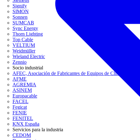
Siemens
Signify
SIMON
Sonnen
SUMCAB
Sync Energy
Thorn Lighting
Top Cable
VELTIUM
Weidmüller
Wieland Electric
Zennio
Socio industrial
AFEC, Asociación de Fabricantes de Equipos de Climatización
AFME
AGREMIA
ASINEM
Europacable
FACEL
Fegicat
FENIE
FENITEL
KNX España
Servicios para la industria
CEDOM