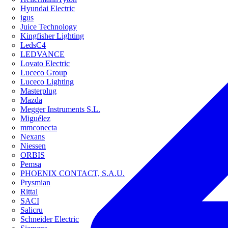
Hyundai Electric
igus
Juice Technology
Kingfisher Lighting
LedsC4
LEDVANCE
Lovato Electric
Luceco Group
Luceco Lighting
Masterplug
Mazda
Megger Instruments S.L.
Miguélez
mmconecta
Nexans
Niessen
ORBIS
Pemsa
PHOENIX CONTACT, S.A.U.
Prysmian
Rittal
SACI
Salicru
Schneider Electric