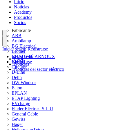
Inicio
Noticias
Academy
Productos
Socios
Fabricante
ABB
Ambilamp
BG Electrical
Iniciar sesión
Registrarse
Brother
CHAUVIN ARNOUX
Iniciar sesión
Inicio
CHINT
Registrarse
Noticias
Circutor
Noticias del sector eléctrico
D-Line
Dehn
DW Windsor
Eaton
EPLAN
ETAP Lighting
EVcharge
Finder Eléctrica S.L.U
General Cable
Gewiss
Hager
HellermannTyton