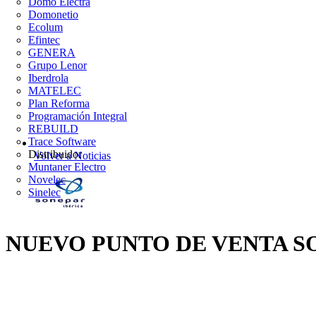
Domo Electra
Domonetio
Ecolum
Efintec
GENERA
Grupo Lenor
Iberdrola
MATELEC
Plan Reforma
Programación Integral
REBUILD
Trace Software
Distribuidor
Volver a Noticias
Muntaner Electro
Novelec
Sinelec
NUEVO PUNTO DE VENTA S