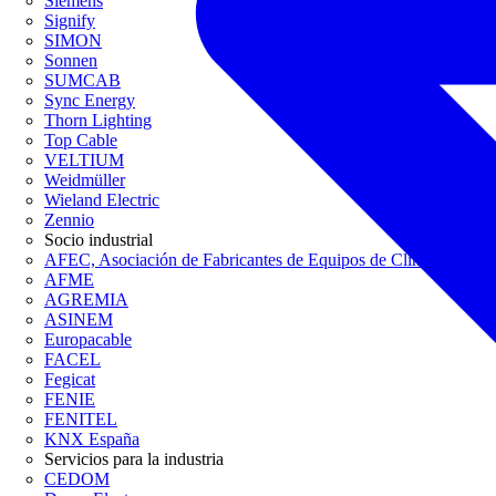
Siemens
Signify
SIMON
Sonnen
SUMCAB
Sync Energy
Thorn Lighting
Top Cable
VELTIUM
Weidmüller
Wieland Electric
Zennio
Socio industrial
AFEC, Asociación de Fabricantes de Equipos de Climatización
AFME
AGREMIA
ASINEM
Europacable
FACEL
Fegicat
FENIE
FENITEL
KNX España
Servicios para la industria
CEDOM