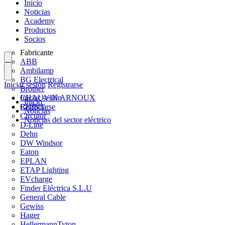
Inicio
Noticias
Academy
Productos
Socios
Fabricante
ABB
Ambilamp
BG Electrical
Iniciar sesión
Registrarse
Brother
CHAUVIN ARNOUX
Iniciar sesión
Inicio
CHINT
Registrarse
Noticias
Circutor
Noticias del sector eléctrico
D-Line
Dehn
DW Windsor
Eaton
EPLAN
ETAP Lighting
EVcharge
Finder Eléctrica S.L.U
General Cable
Gewiss
Hager
HellermannTyton