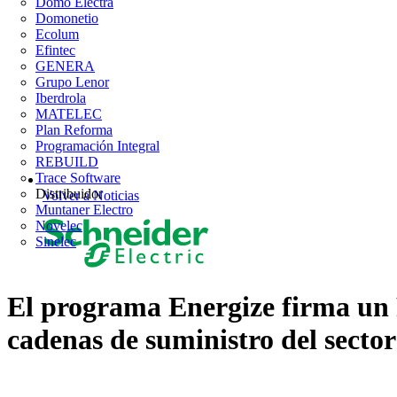
Domo Electra
Domonetio
Ecolum
Efintec
GENERA
Grupo Lenor
Iberdrola
MATELEC
Plan Reforma
Programación Integral
REBUILD
Trace Software
Distribuidor
Volver a Noticias
Muntaner Electro
Novelec
Sinelec
El programa Energize firma un 
cadenas de suministro del sector