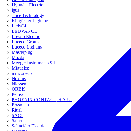
Hyundai Electric
igus
Juice Technology
Kingfisher Lighting
LedsC4
LEDVANCE
Lovato Electric
Luceco Group
Luceco Lighting
Masterplug
Mazda
Megger Instruments S.L.
Miguélez
mmconecta
Nexans
Niessen
ORBIS
Pemsa
PHOENIX CONTACT, S.A.U.
Prysmian
Rittal
SACI
Salicru
Schneider Electric