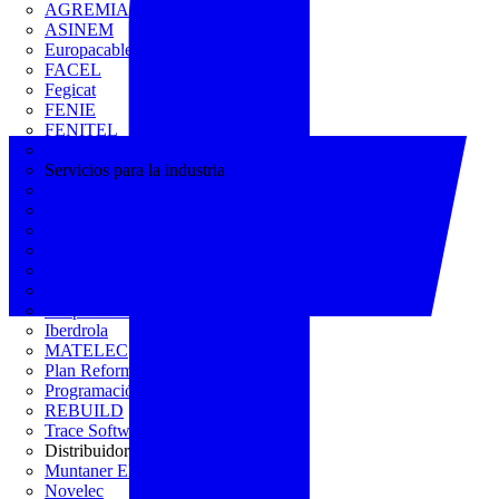
AGREMIA
ASINEM
Europacable
FACEL
Fegicat
FENIE
FENITEL
KNX España
Servicios para la industria
CEDOM
Domo Electra
Domonetio
Ecolum
Efintec
GENERA
Grupo Lenor
Iberdrola
MATELEC
Plan Reforma
Programación Integral
REBUILD
Trace Software
Distribuidor
Muntaner Electro
Novelec