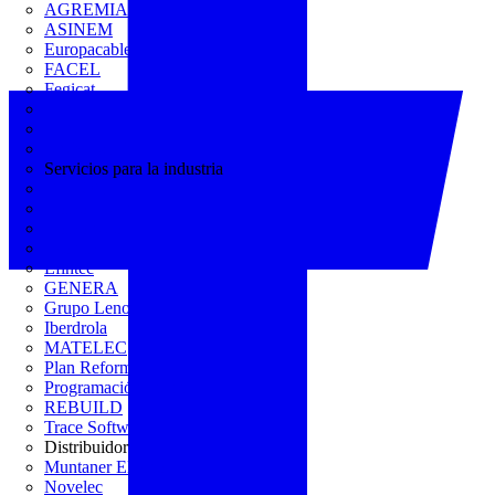
AGREMIA
ASINEM
Europacable
FACEL
Fegicat
FENIE
FENITEL
KNX España
Servicios para la industria
CEDOM
Domo Electra
Domonetio
Ecolum
Efintec
GENERA
Grupo Lenor
Iberdrola
MATELEC
Plan Reforma
Programación Integral
REBUILD
Trace Software
Distribuidor
Muntaner Electro
Novelec