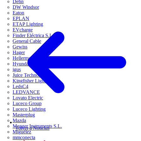
Dehn
DW Windsor
Eaton
EPLAN
ETAP Lighting
EVcharge
Finder Eléctrica S.L.U
General Cable
Gewiss
Hager
HellermannTyton
Hyundai Electric
igus
Juice Technology
Kingfisher Lighting
LedsC4
LEDVANCE
Lovato Electric
Luceco Group
Luceco Lighting
Masterplug
Mazda
Megger Instruments S.L.
Volver a Noticias
Miguélez
mmconecta