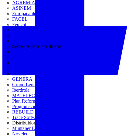
AGREMIA
ASINEM
Europacable
FACEL
Fegicat
FENIE
FENITEL
KNX España
Servicios para la industria
CEDOM
Domo Electra
Domonetio
Ecolum
Efintec
GENERA
Grupo Lenor
Iberdrola
MATELEC
Plan Reforma
Programación Integral
REBUILD
Trace Software
Distribuidor
Muntaner Electro
Novelec