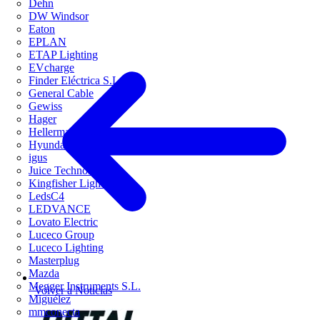
Dehn
DW Windsor
Eaton
EPLAN
ETAP Lighting
EVcharge
Finder Eléctrica S.L.U
General Cable
Gewiss
Hager
HellermannTyton
Hyundai Electric
igus
Juice Technology
Kingfisher Lighting
LedsC4
LEDVANCE
Lovato Electric
Luceco Group
Luceco Lighting
Masterplug
Mazda
Megger Instruments S.L.
Volver a Noticias
Miguélez
mmconecta