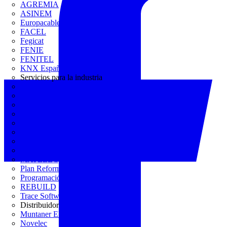
AGREMIA
ASINEM
Europacable
FACEL
Fegicat
FENIE
FENITEL
KNX España
Servicios para la industria
CEDOM
Domo Electra
Domonetio
Ecolum
Efintec
GENERA
Grupo Lenor
Iberdrola
MATELEC
Plan Reforma
Programación Integral
REBUILD
Trace Software
Distribuidor
Muntaner Electro
Novelec