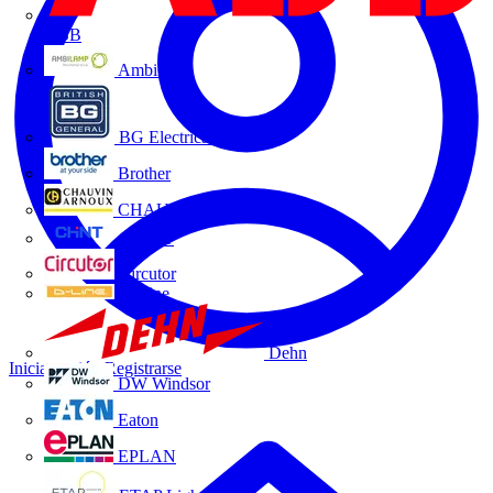
ABB
Ambilamp
BG Electrical
Brother
CHAUVIN ARNOUX
CHINT
Circutor
D-Line
Dehn
Iniciar sesión
Registrarse
DW Windsor
Eaton
EPLAN