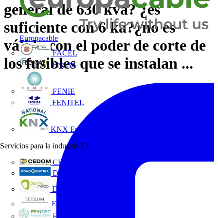
general de 630 kva? ¿es
suficiente con 6 ka?¿no es
Europacable
válido con el poder de corte de
FACEL
los fusibles que se instalan ...
Fegicat
FENIE
FENITEL
KNX España
Servicios para la industria
13
CEDOM
Domo Electra
Domonetio
Ecolum
Efintec