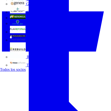
GENERA
Grupo Lenor
Iberdrola
MATELEC
Plan Reforma
Programación Integral
REBUILD
Trace Software
Todos los socios