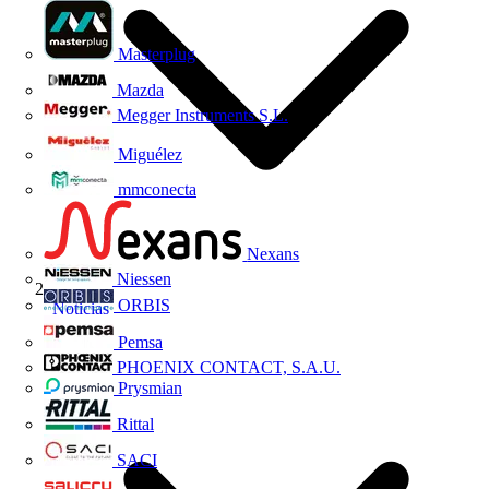
Masterplug
Mazda
Megger Instruments S.L.
Miguélez
mmconecta
Nexans
Niessen
ORBIS
Noticias
Pemsa
PHOENIX CONTACT, S.A.U.
Prysmian
Rittal
SACI