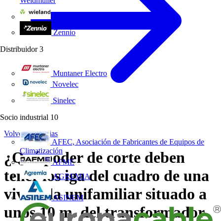
Weidmüller
Wieland Electric
Zennio
Distribuidor
3
Muntaner Electro
Novelec
Sinelec
Socio industrial
10
Volver a Noticias
AFEC, Asociación de Fabricantes de Equipos de
Climatización
¿Qué poder de corte deben
AFME
tener los iga del cuadro de una
AGREMIA
vivienda unifamiliar situado a
ASINEM
unos 10 m. del transformador