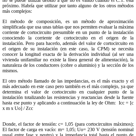
no se puede utilizar debido a que no es válido cuando el C.T. está
próximo. Habría que utilizar por tanto alguno de los otros métodos
más complejos:
El método de composición, es un método de aproximación
simplificada que usa unas tablas que nos permiten evaluar la máxima
corriente de cortocircuito presumible en un punto de la instalación
conociendo la corriente de cortocircuito en el origen de la
instalación. Pero para hacerlo, además del valor de cortocircuito en
el origen de su instalación (en este caso, la CPM) se necesita
conocer la longitud exacta de la derivación individual (al ser una
vivienda unifamiliar no existe la línea general de alimentación), la
naturaleza de los conductores (cobre o aluminio) y la sección de los
mismos.
El otro método llamado de las impedancias, es el más exacto y el
más adecuado en este caso pero también es el más complejo, ya que
determina el valor de cortocircuito en cualquier punto de la
instalación totalizando las resistencias y reactancias desde la fuente
hasta ese punto y aplicando a continuación la ley de Ohm: Icc = [c
x m x Uo] / Zcc
Donde, el factor de tensión: c= 1,05 (para cortocircuitos máximos);
El factor de carga en vacío: m= 1,05; Uo= 230 V (tensión nominal
usual entre fase y neutro) y la impedancia total hasta el punto de