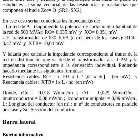
estudio es la suma vectorial de las resistencias y reactancias que
componen el bucle Zcc= Ö (SR2+SX2).
En este caso serían conocidas las impedancias de:
- La red de AT (suponiendo la potencia de cortocircuito habitual de
la red de 500 MVA): RQ= 0,035 mW y XQ= 0,351 mW
- El transformador de 630 KVA (en el peor de los casos): RTR=
3,47 mW y XTR= 10,64 mW
Y faltaría por calcular la impedancia correspondiente al tramo de la
red de distribución que va desde el transformador a la CPM y la
impedancia correspondiente a la derivación individual. Pudiendo
hacerlo mediante las siguientes formulas:
Resistencia cables: Rc= r x 103 x L / [nc x Sc] (en mW) y
Reactancia cables: XTR= l x L / nc (en mW)
Donde, rCu = 0,018 Wmm2/m ; rAl = 0,029 Wmm2/m ;
lmulticonductor = 0,08 mW/m ; lconductor unipolar = 0,09 mW/m ;
L: Longitud del conductor (en m) ; n: nº de conductores en paralelo
por fase y Sc: Sección del conductor.
Barra lateral
Boletín informativo