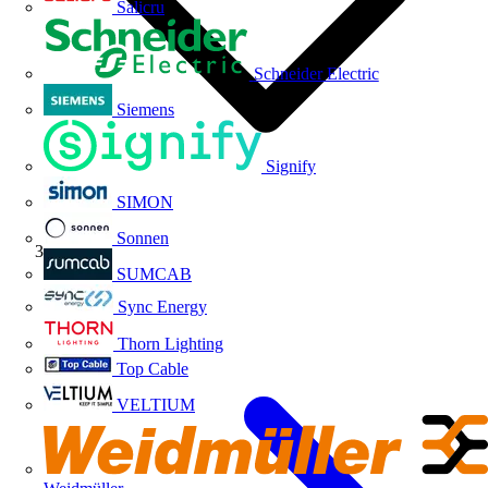
Salicru
Schneider Electric
Siemens
Signify
SIMON
Sonnen
Índice
SUMCAB
Sync Energy
Thorn Lighting
Top Cable
VELTIUM