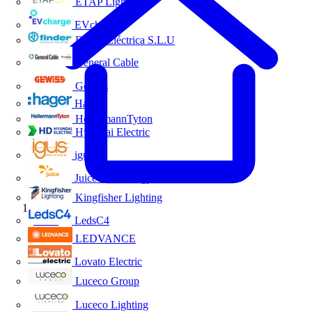
ETAP Lighting
EVcharge
Finder Eléctrica S.L.U
General Cable
Gewiss
Hager
HellermannTyton
Hyundai Electric
igus
Juice Technology
Kingfisher Lighting
Inicio
LedsC4
LEDVANCE
Lovato Electric
Luceco Group
Luceco Lighting