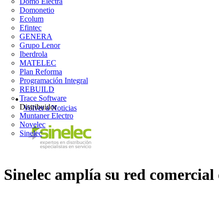
Domo Electra
Domonetio
Ecolum
Efintec
GENERA
Grupo Lenor
Iberdrola
MATELEC
Plan Reforma
Programación Integral
REBUILD
Trace Software
Distribuidor
Volver a Noticias
Muntaner Electro
Novelec
Sinelec
Sinelec amplía su red comercial