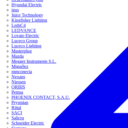
Hyundai Electric
igus
Juice Technology
Kingfisher Lighting
LedsC4
LEDVANCE
Lovato Electric
Luceco Group
Luceco Lighting
Masterplug
Mazda
Megger Instruments S.L.
Miguélez
mmconecta
Nexans
Niessen
ORBIS
Pemsa
PHOENIX CONTACT, S.A.U.
Prysmian
Rittal
SACI
Salicru
Schneider Electric