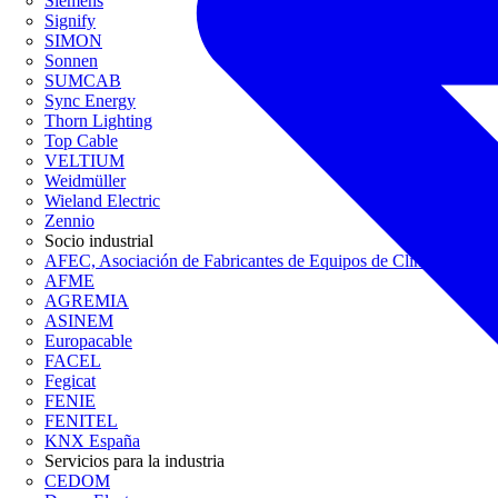
Siemens
Signify
SIMON
Sonnen
SUMCAB
Sync Energy
Thorn Lighting
Top Cable
VELTIUM
Weidmüller
Wieland Electric
Zennio
Socio industrial
AFEC, Asociación de Fabricantes de Equipos de Climatización
AFME
AGREMIA
ASINEM
Europacable
FACEL
Fegicat
FENIE
FENITEL
KNX España
Servicios para la industria
CEDOM