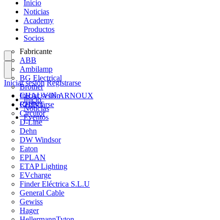
Inicio
Noticias
Academy
Productos
Socios
Fabricante
ABB
Ambilamp
BG Electrical
Iniciar sesión
Registrarse
Brother
CHAUVIN ARNOUX
Iniciar sesión
Inicio
CHINT
Registrarse
Noticias
Circutor
Eventos
D-Line
Dehn
DW Windsor
Eaton
EPLAN
ETAP Lighting
EVcharge
Finder Eléctrica S.L.U
General Cable
Gewiss
Hager
HellermannTyton