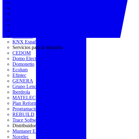
AGREMIA
ASINEM
Europacable
FACEL
Fegicat
FENIE
FENITEL
KNX España
Servicios para la industria
CEDOM
Domo Electra
Domonetio
Ecolum
Efintec
GENERA
Grupo Lenor
Iberdrola
MATELEC
Plan Reforma
Programación Integral
REBUILD
Trace Software
Distribuidor
Muntaner Electro
Novelec