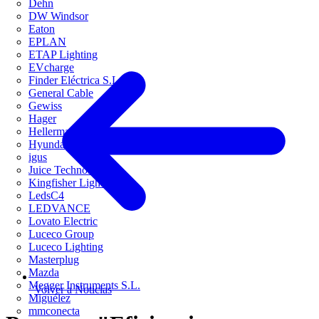
Dehn
DW Windsor
Eaton
EPLAN
ETAP Lighting
EVcharge
Finder Eléctrica S.L.U
General Cable
Gewiss
Hager
HellermannTyton
Hyundai Electric
igus
Juice Technology
Kingfisher Lighting
LedsC4
LEDVANCE
Lovato Electric
Luceco Group
Luceco Lighting
Masterplug
Mazda
Megger Instruments S.L.
Volver a Noticias
Miguélez
mmconecta