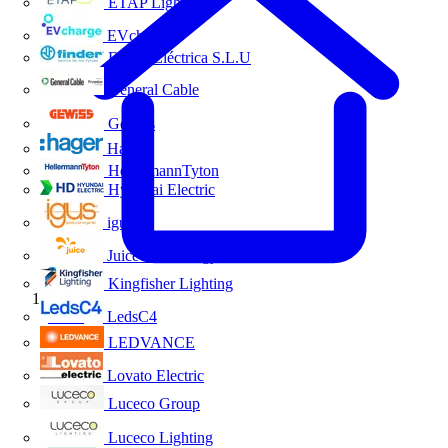
ETAP Lighting
EVcharge
Finder Eléctrica S.L.U
General Cable
Gewiss
Hager
HellermannTyton
Hyundai Electric
igus
Juice Technology
Kingfisher Lighting
Inicio
LedsC4
LEDVANCE
Lovato Electric
Luceco Group
Luceco Lighting