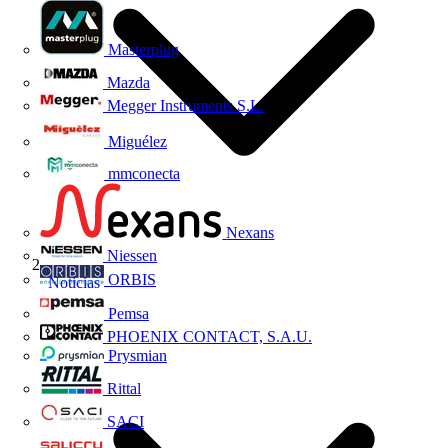
Masterplug
Mazda
Megger Instruments S.L.
Miguélez
mmconecta
Nexans
Niessen
ORBIS
Noticias
Pemsa
PHOENIX CONTACT, S.A.U.
Prysmian
Rittal
SACI