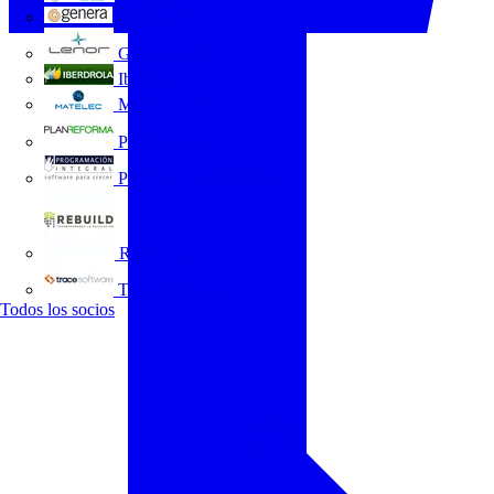
GENERA
Grupo Lenor
Iberdrola
MATELEC
Plan Reforma
Programación Integral
REBUILD
Trace Software
Todos los socios