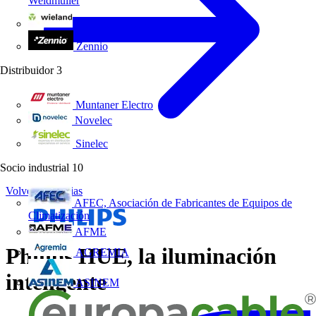
Weidmüller
Wieland Electric
Zennio
Distribuidor
3
Muntaner Electro
Novelec
Sinelec
Socio industrial
10
Volver a Noticias
AFEC, Asociación de Fabricantes de Equipos de
Climatización
AFME
Philips HUE, la iluminación
AGREMIA
inteligente
ASINEM