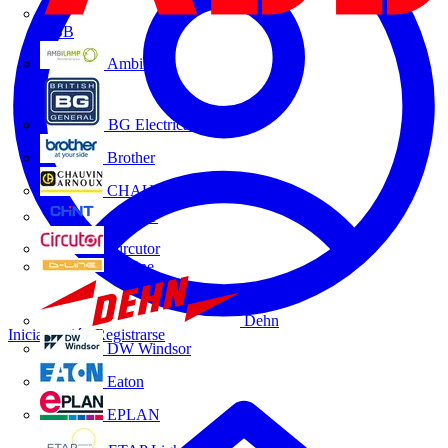
ABB
Ambilamp
BG Electrical
Brother
CHAUVIN ARNOUX
CHINT
Circutor
D-Line
Dehn
Iniciar sesión
Registrarse
DW Windsor
Eaton
EPLAN