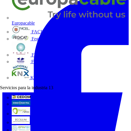
Europacable
FACEL
Fegicat
FENIE
FENITEL
KNX España
Servicios para la industria
13
CEDOM
Domo Electra
Domonetio
Ecolum
Efintec