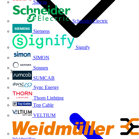
Salicru
Schneider Electric
Siemens
Signify
SIMON
Sonnen
Volti TV
SUMCAB
Sync Energy
Thorn Lighting
Top Cable
VELTIUM