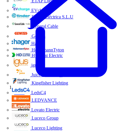
ETAP Lighting
EVcharge
Finder Eléctrica S.L.U
General Cable
Gewiss
Hager
HellermannTyton
Hyundai Electric
igus
Juice Technology
Kingfisher Lighting
Inicio
LedsC4
LEDVANCE
Lovato Electric
Luceco Group
Luceco Lighting