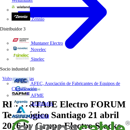
Weidmüller
Wieland Electric
Zennio
Distribuidor
3
Muntaner Electro
Novelec
Sinelec
Socio industrial
10
Volver a Noticias
AFEC, Asociación de Fabricantes de Equipos de
Climatización
AFME
REPORTAJE Electro FORUM
AGREMIA
Tecnológico Santiago 21 abril
ASINEM
2016 by Grupo Electro Stocks