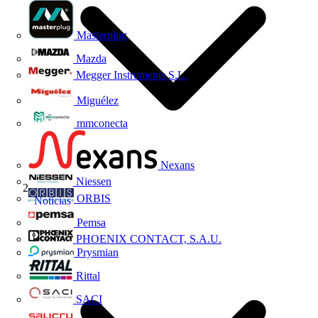
Masterplug
Mazda
Megger Instruments S.L.
Miguélez
mmconecta
Nexans
Niessen
ORBIS
Noticias
Pemsa
PHOENIX CONTACT, S.A.U.
Prysmian
Rittal
SACI