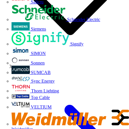
Salicru
Schneider Electric
Siemens
Signify
SIMON
Sonnen
Producto
SUMCAB
Sync Energy
Thorn Lighting
Top Cable
VELTIUM