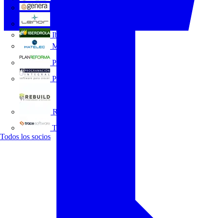
GENERA
Grupo Lenor
Iberdrola
MATELEC
Plan Reforma
Programación Integral
REBUILD
Trace Software
Todos los socios