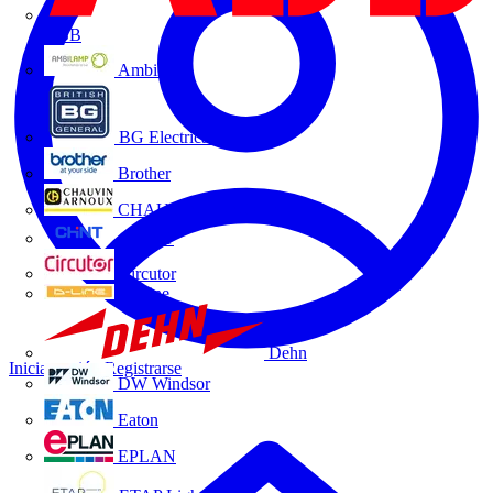
ABB
Ambilamp
BG Electrical
Brother
CHAUVIN ARNOUX
CHINT
Circutor
D-Line
Dehn
Iniciar sesión
Registrarse
DW Windsor
Eaton
EPLAN