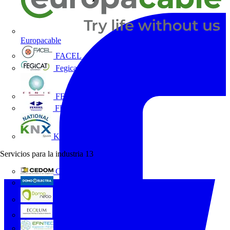
Europacable
FACEL
Fegicat
FENIE
FENITEL
KNX España
Servicios para la industria
13
CEDOM
Domo Electra
Domonetio
Ecolum
Efintec