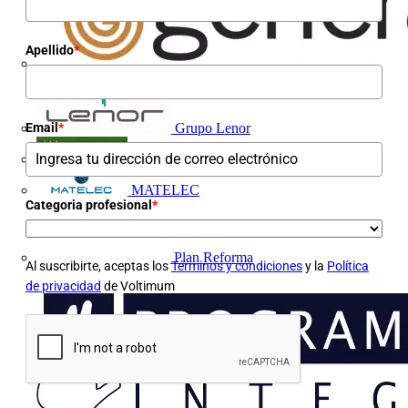
Apellido
*
Grupo Lenor
Email
*
Iberdrola
MATELEC
Categoria profesional
*
Plan Reforma
Al suscribirte, aceptas los
Términos y condiciones
y la
Política
de privacidad
de Voltimum