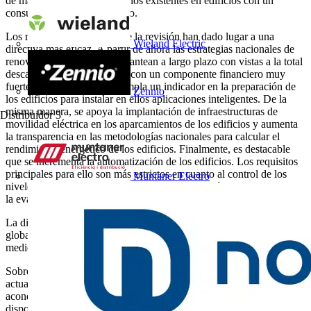
de manera rentable los edificios existentes en edificios con un
consumo energético casi nulo.
Los resultados principales de la revisión han dado lugar a una
Wieland Electric
directiva más eficaz. A partir de ahora las estrategias nacionales de
renovación de edificios se plantean a largo plazo con vistas a la total
descarbonización en 2050 y con un componente financiero muy
fuerte. Igualmente, se contempla un indicador en la preparación de
Zennio
los edificios para instalar en ellos aplicaciones inteligentes. De la
misma manera, se apoya la implantación de infraestructuras de
Distribuidor
3
movilidad eléctrica en los aparcamientos de los edificios y aumenta
la transparencia en las metodologías nacionales para calcular el
rendimiento energético de los edificios. Finalmente, es destacable
que se incrementa la automatización de los edificios. Los requisitos
principales para ello son más estrictos en cuanto al control de los
Muntaner Electro
niveles de temperatura interior, a la automatización de los edificios y
la evaluación de las condiciones de funcionamiento más habituales.
La directiva obliga a los Estados miembros a establecer estrategias
globales y una hoja de ruta de aquí al 2030, el 2040 y el 2050 con
medidas e indicadores de los progresos alcanzados.
Sobre la inspección y automatización de edificios quedan
actualizadas las inspecciones de los sistemas de calefacción y de aire
acondicionado (artículos 14 y 15): nuevas disposiciones sobre los
dispositivos de autorregulación (artículo 8, apartado 1). Umbral de