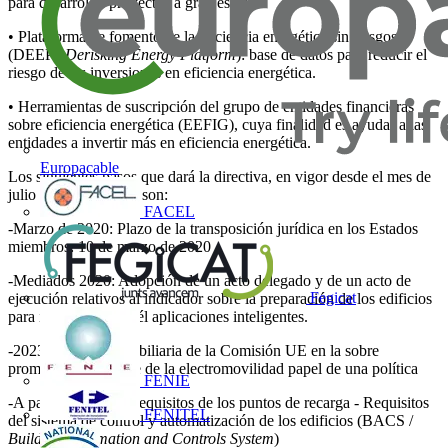
para desarrollar proyectos a gran escala.
• Plataforma de fomento de la eficiencia energética sin riesgos
(DEEP /
Derisking Energy Platform
): base de datos para reducir el
riesgo de las inversiones en eficiencia energética.
• Herramientas de suscripción del grupo de entidades financieras
sobre eficiencia energética (EEFIG), cuya finalidad es ayudar a las
entidades a invertir más en eficiencia energética.
Europacable
Los siguientes pasos que dará la directiva, en vigor desde el mes de
julio del año pasado, son:
FACEL
-Marzo de 2020: Plazo de la transposición jurídica en los Estados
miembros: 10 de marzo de 2020
-Mediados 2020: Adopción de un acto delegado y de un acto de
Fegicat
ejecución relativos al indicador sobre la preparación de los edificios
para instalar • lar en él aplicaciones inteligentes.
-2023: Informe inmobiliaria de la Comisión UE en la sobre
promoción lo posible de la electromovilidad papel de una política
FENIE
-A partir del 2025: Requisitos de los puntos de recarga - Requisitos
FENITEL
del sistema de control y automatización de los edificios (BACS /
Building Automation and Controls System
)