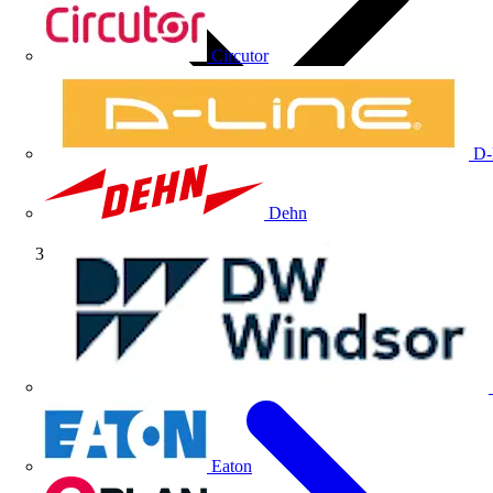
Circutor
D-
Dehn
Artículos técnicos
Eaton