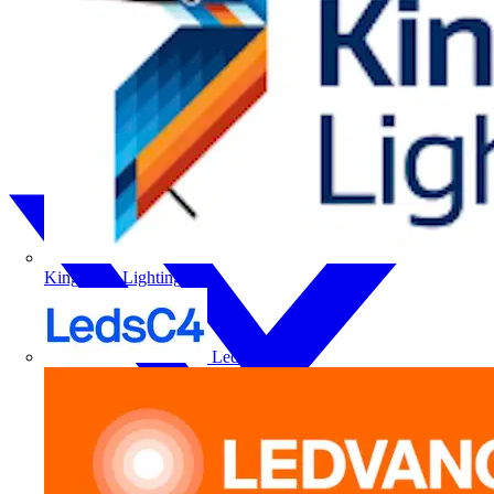
Kingfisher Lighting
LedsC4