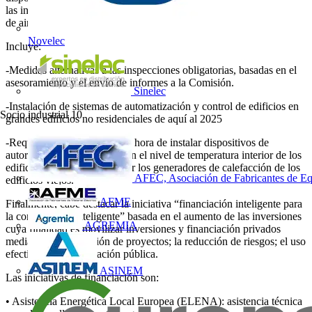
las inspecciones: 70 kW en el caso de los sistemas de calefacción y
de aire acondicionado.
Novelec
Incluye:
-Medidas alternativas a las inspecciones obligatorias, basadas en el
asesoramiento y el envío de informes a la Comisión.
Sinelec
-Instalación de sistemas de automatización y control de edificios en
Socio industrial
10
grandes edificios no residenciales de aquí al 2025
-Requisitos más estrictos a la hora de instalar dispositivos de
autorregulación que controlen el nivel de temperatura interior de los
edificios nuevos o de sustituir los generadores de calefacción de los
AFEC, Asociación de Fabricantes de Eq
edificios viejos.
AFME
Finalmente, cabe destacar la iniciativa “financiación inteligente para
la construcción inteligente” basada en el aumento de las inversiones
AGREMIA
cuya finalidad es movilizar inversiones y financiación privados
mediante: la agrupación de proyectos; la reducción de riesgos; el uso
efectivo de la financiación pública.
ASINEM
Las iniciativas de financiación son:
• Asistencia Energética Local Europea (ELENA): asistencia técnica