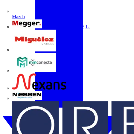
Mazda
Megger Instruments S.L.
Miguélez
mmconecta
Nexans
Niessen