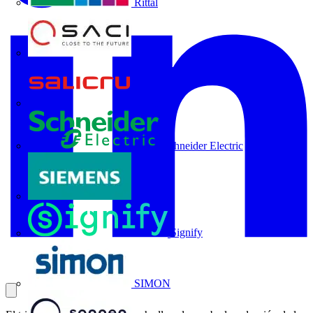
Rittal
SACI
Salicru
Schneider Electric
Siemens
Signify
SIMON