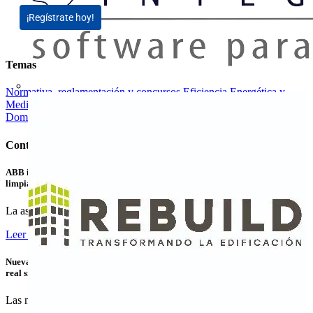
¡Regístrate hoy!
Temas
Normativa, reglamentación y concursos
Eficiencia Energética y
Medio ambiente
Energías renovables
Climatización (HVAC)
Domótica y Edificio Inteligente
Contenidos relacionados
ABB invierte en LevelTen Energy para contribuir al suministro de energía
limpia
La asociación y la inversión en LevelTen Energy, el...
Leer más
Nuevas variantes para la transmisión de energía y datos Ethernet en tiempo
real sin contacto
Las nuevas variantes de los acopladores NearFi de...