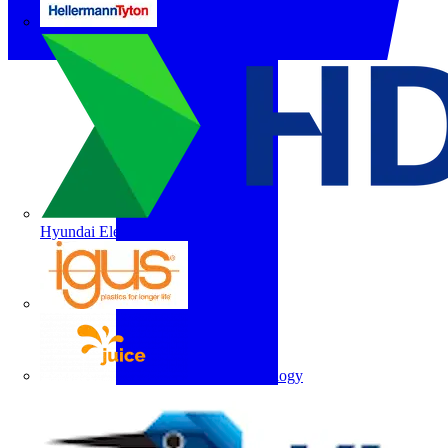
HellermannTyton
Hyundai Electric
igus
Juice Technology