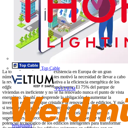
Top Cable
La toma de conciencia de la existencia en Europa de un gran
número de edificios ineficientes motivó la necesidad de llevar a cabo
la revisión de la Directiva relativa a la eficiencia energética de los
edificios. Los números son concluyente: El 75% del parque de
VELTIUM
viviendas es ineficiente y no se ha renovado nunca el punto de vista
energético. De ahí se desprende la obligación de aumentar la
inversión económica que cristalice la renovación de edificios. Y más
si tenemos en cuenta que el porcentaje de renovaciones es
insuficiente y, cuando se dan, en su mayoría son demasiado
superficiales. La receta es clara. Hay que aprovechar todo el
potencial tecnológico de los edificios inteligentes para transformar
Weidmüller