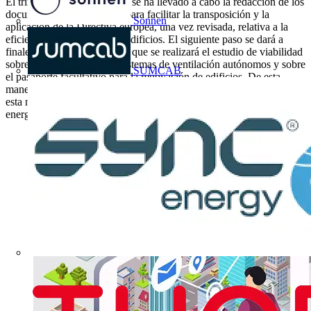
El trimestre del presente año se ha llevado a cabo la redacción de los
documentos de orientación para facilitar la transposición y la
Sonnen
aplicación de la Directiva europea, una vez revisada, relativa a la
eficiencia energética de los edificios. El siguiente paso se dará a
finales de 2019, momento el que se realizará el estudio de viabilidad
sobre la inspección de los sistemas de ventilación autónomos y sobre
SUMCAB
el pasaporte facultativo para la renovación de edificios. De esta
manera se completa una etapa más en la implementación efectiva de
esta norma importante en cuanto a la sostenibilidad y la eficiencia
energética se refiere.