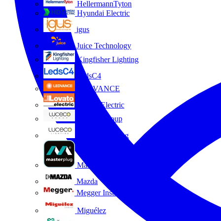
HellermannTyton
Hyundai Electric
igus
Juice Technology
Kingfisher Lighting
LedsC4
LEDVANCE
Lovato Electric
Luceco Group
Luceco Lighting
Masterplug
Mazda
Megger Instruments S.L.
Miguélez