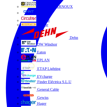
CHAUVIN ARNOUX
CHINT
Circutor
D-Line
Dehn
DW Windsor
Eaton
EPLAN
ETAP Lighting
EVcharge
Finder Eléctrica S.L.U
General Cable
Gewiss
Hager