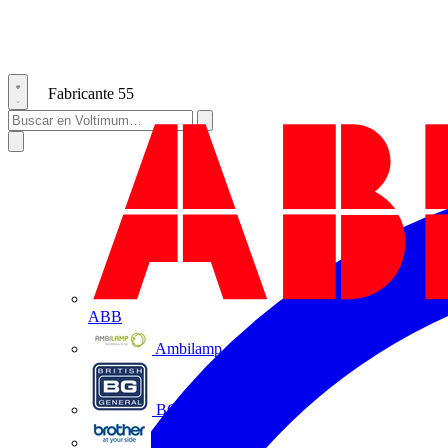
Fabricante
55
ABB
Ambilamp
BG Electrical
Brother