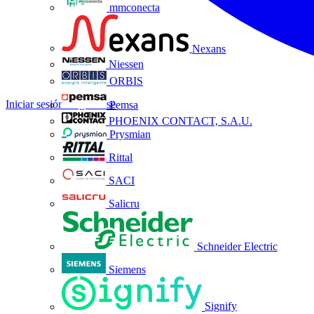
mmconecta
Nexans
Niessen
ORBIS
Iniciar sesión
Registrarse
Pemsa
PHOENIX CONTACT, S.A.U.
Prysmian
Rittal
SACI
Salicru
Schneider Electric
Siemens
Signify