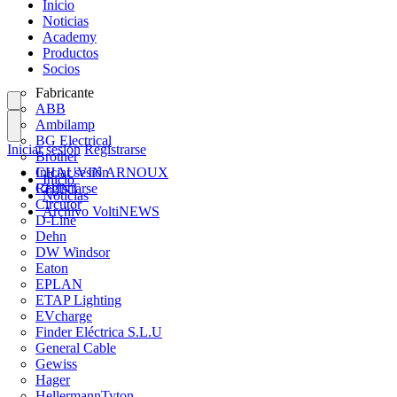
Inicio
Noticias
Academy
Productos
Socios
Fabricante
ABB
Ambilamp
BG Electrical
Iniciar sesión
Registrarse
Brother
CHAUVIN ARNOUX
Iniciar sesión
Inicio
CHINT
Registrarse
Noticias
Circutor
Archivo VoltiNEWS
D-Line
Dehn
DW Windsor
Eaton
EPLAN
ETAP Lighting
EVcharge
Finder Eléctrica S.L.U
General Cable
Gewiss
Hager
HellermannTyton