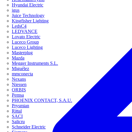
Hyundai Electric
igus
Juice Technology
Kingfisher Lighting
LedsC4
LEDVANCE
Lovato Electric
Luceco Group
Luceco Lighting
Masterplug
Mazda
Megger Instruments S.L.
Miguélez
mmconecta
Nexans
Niessen
ORBIS
Pemsa
PHOENIX CONTACT, S.A.U.
Prysmian
Rittal
SACI
Salicru
Schneider Electric