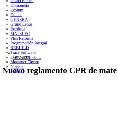
Domo Electra
Domonetio
Ecolum
Efintec
GENERA
Grupo Lenor
Iberdrola
MATELEC
Plan Reforma
Programación Integral
REBUILD
Trace Software
Distribuidor
Volver a Noticias
Muntaner Electro
Novelec
Nuevo reglamento CPR de materi
Sinelec