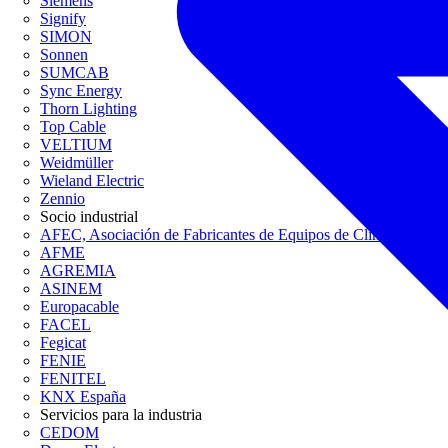
Siemens
Signify
SIMON
Sonnen
SUMCAB
Sync Energy
Thorn Lighting
Top Cable
VELTIUM
Weidmüller
Wieland Electric
Zennio
Socio industrial
AFEC, Asociación de Fabricantes de Equipos de Climatización
AFME
AGREMIA
ASINEM
Europacable
FACEL
Fegicat
FENIE
FENITEL
KNX España
Servicios para la industria
CEDOM