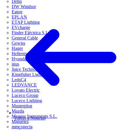
Dehn
DW Windsor
Eaton
EPLAN
ETAP Lighting
EVcharge
Finder Eléctrica S.L.U
General Cable
Gewiss
Hager
HellermannTyton
Hyundai Electric
igus
Juice Technology
Kingfisher Lighting
LedsC4
LEDVANCE
Lovato Electric
Luceco Group
Luceco Lighting
Masterplug
Mazda
Megger Instruments S.L.
Volver a Noticias
Miguélez
mmconecta