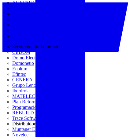
AGREMIA
ASINEM
Europacable
FACEL
Fegicat
FENIE
FENITEL
KNX España
Servicios para la industria
CEDOM
Domo Electra
Domonetio
Ecolum
Efintec
GENERA
Grupo Lenor
Iberdrola
MATELEC
Plan Reforma
Programación Integral
REBUILD
Trace Software
Distribuidor
Muntaner Electro
Novelec