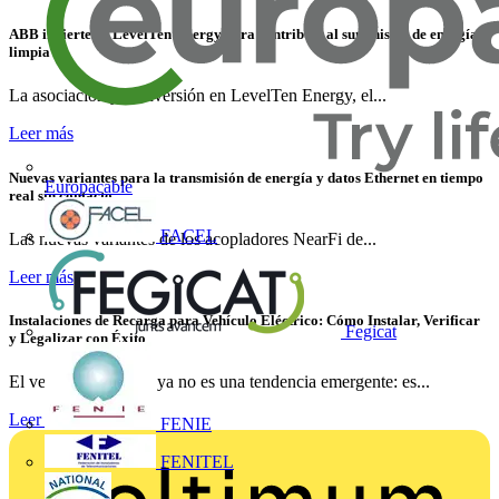
ABB invierte en LevelTen Energy para contribuir al suministro de energía
limpia
La asociación y la inversión en LevelTen Energy, el...
Leer más
Nuevas variantes para la transmisión de energía y datos Ethernet en tiempo
Europacable
real sin contacto
FACEL
Las nuevas variantes de los acopladores NearFi de...
Leer más
Instalaciones de Recarga para Vehículo Eléctrico: Cómo Instalar, Verificar
Fegicat
y Legalizar con Éxito
El vehículo eléctrico ya no es una tendencia emergente: es...
Leer más
FENIE
FENITEL