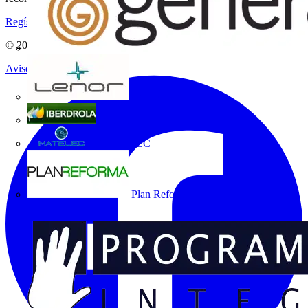
Regístrate aquí
© 2002-
2026
Voltimum
Aviso legal
Grupo Lenor
Iberdrola
MATELEC
Plan Reforma