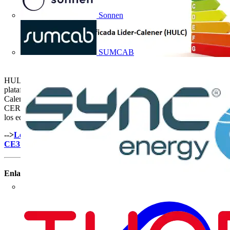
Sonnen
SUMCAB
HULC, Herramienta Unificada Lider-Calener, es la nueva
plataforma actualizada que ha unificado los programas Lider y
Calenerila. Por otra parte, los programas informáticos CE3, CE3X y
CERMA se han adaptado al cálculo de la certificación energética de
los edificios según las nuevas exigencias.
-->
Lee el artículo completo sobre los programas HULC, CE3X,
CE3 y CERMA.
Enlaces