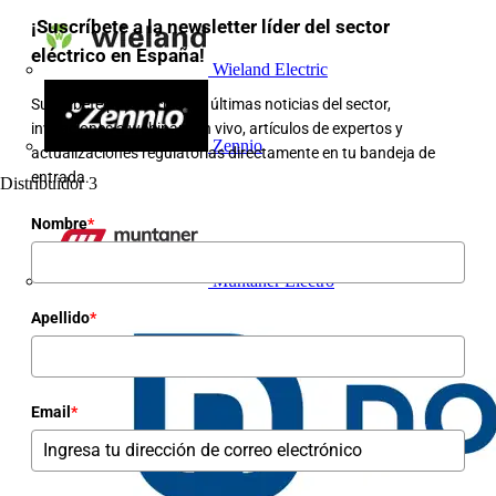
¡Suscríbete a la newsletter líder del sector
eléctrico en España!
Wieland Electric
Suscríbete para recibir las últimas noticias del sector,
invitaciones a webinars en vivo, artículos de expertos y
Zennio
actualizaciones regulatorias directamente en tu bandeja de
entrada.
Distribuidor
3
Nombre
*
Muntaner Electro
Apellido
*
Email
*