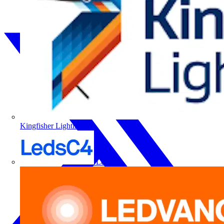
Kingfisher Lighting
LedsC4