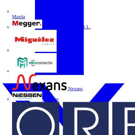
Mazda
Megger Instruments S.L.
Miguélez
mmconecta
Nexans
Niessen