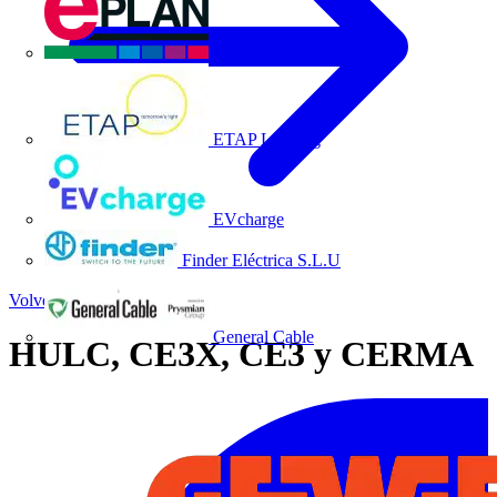
EPLAN
ETAP Lighting
EVcharge
Finder Eléctrica S.L.U
Volver a Noticias
General Cable
HULC, CE3X, CE3 y CERMA