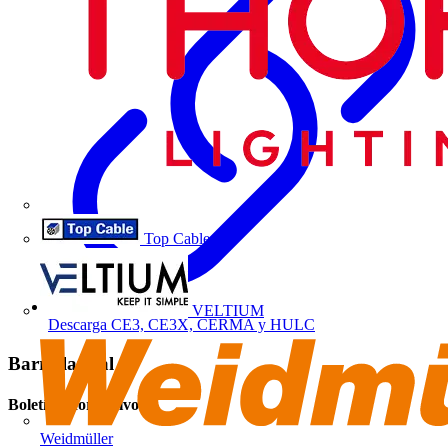
Top Cable
VELTIUM
Descarga CE3, CE3X, CERMA y HULC
Barra lateral
Boletín informativo
Weidmüller