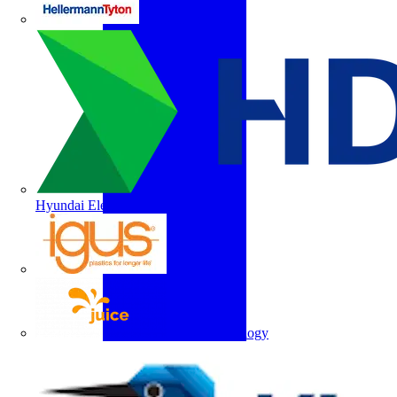
HellermannTyton
Hyundai Electric
igus
Juice Technology