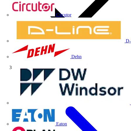
Circutor
D-
Dehn
Artículos técnicos
Eaton