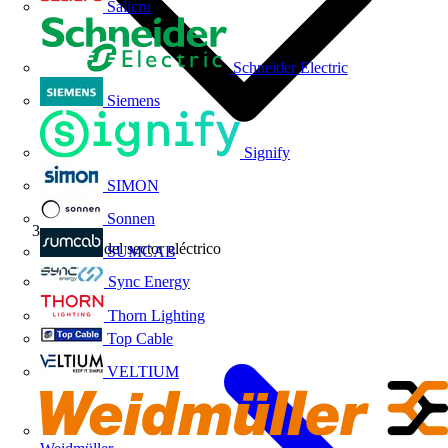
Salicru
Schneider Electric
Siemens
Signify
SIMON
Sonnen
Noticias del sector eléctrico
SUMCAB
Sync Energy
Thorn Lighting
Top Cable
VELTIUM