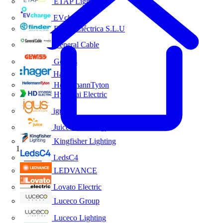
ETAP Lighting
EVcharge
Finder Eléctrica S.L.U
General Cable
Gewiss
Hager
HellermannTyton
Hyundai Electric
igus
Juice Technology
Kingfisher Lighting
Inicio
LedsC4
LEDVANCE
Lovato Electric
Luceco Group
Luceco Lighting