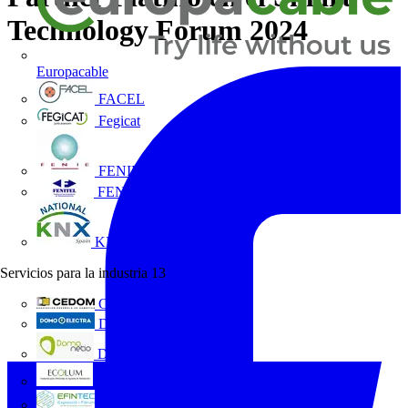
Technology Forum 2024
Europacable
FACEL
Fegicat
FENIE
FENITEL
KNX España
Servicios para la industria
13
CEDOM
Domo Electra
Domonetio
Ecolum
Efintec