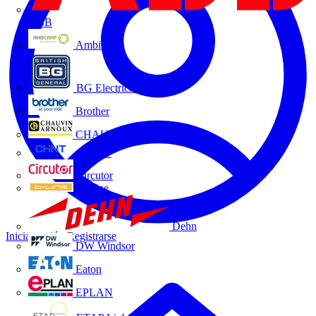
ABB
Ambilamp
BG Electrical
Brother
CHAUVIN ARNOUX
CHINT
Circutor
D-Line
Dehn
Iniciar sesión
Registrarse
DW Windsor
Eaton
EPLAN