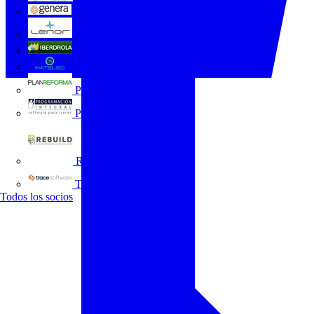
GENERA
Grupo Lenor
Iberdrola
MATELEC
Plan Reforma
Programación Integral
REBUILD
Trace Software
Todos los socios