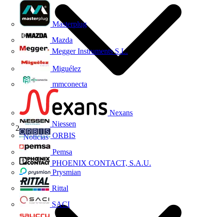
Masterplug
Mazda
Megger Instruments S.L.
Miguélez
mmconecta
Nexans
Niessen
ORBIS
Noticias
Pemsa
PHOENIX CONTACT, S.A.U.
Prysmian
Rittal
SACI