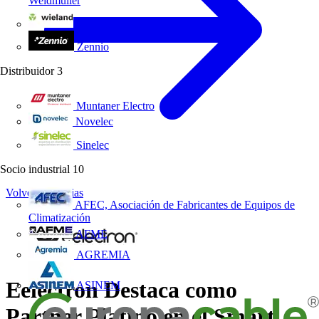
Weidmüller
Wieland Electric
Zennio
Distribuidor
3
Muntaner Electro
Novelec
Sinelec
Socio industrial
10
Volver a Noticias
AFEC, Asociación de Fabricantes de Equipos de
Climatización
AFME
AGREMIA
Eelectron Destaca como
ASINEM
Partner Platino en el Smart