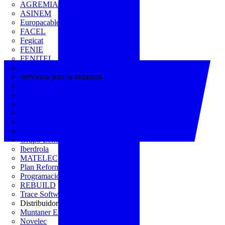
AGREMIA
ASINEM
Europacable
FACEL
Fegicat
FENIE
FENITEL
KNX España
Servicios para la industria
CEDOM
Domo Electra
Domonetio
Ecolum
Efintec
GENERA
Grupo Lenor
Iberdrola
MATELEC
Plan Reforma
Programación Integral
REBUILD
Trace Software
Distribuidor
Muntaner Electro
Novelec