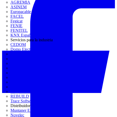
AGREMIA
ASINEM
Europacable
FACEL
Fegicat
FENIE
FENITEL
KNX España
Servicios para la industria
CEDOM
Domo Electra
Domonetio
Ecolum
Efintec
GENERA
Grupo Lenor
Iberdrola
MATELEC
Plan Reforma
Programación Integral
REBUILD
Trace Software
Distribuidor
Muntaner Electro
Novelec