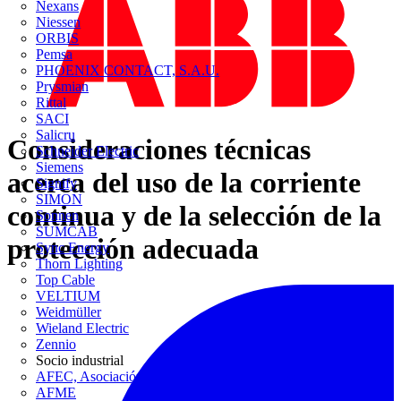
Nexans
Niessen
ORBIS
Pemsa
PHOENIX CONTACT, S.A.U.
Prysmian
Rittal
SACI
Salicru
Consideraciones técnicas
Schneider Electric
Siemens
acerca del uso de la corriente
Signify
SIMON
continua y de la selección de la
Sonnen
SUMCAB
protección adecuada
Sync Energy
Thorn Lighting
Top Cable
VELTIUM
Weidmüller
Wieland Electric
Zennio
Socio industrial
AFEC, Asociación de Fabricantes de Equipos de Climatización
AFME