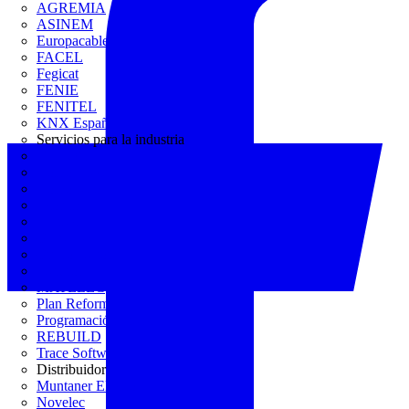
AGREMIA
ASINEM
Europacable
FACEL
Fegicat
FENIE
FENITEL
KNX España
Servicios para la industria
CEDOM
Domo Electra
Domonetio
Ecolum
Efintec
GENERA
Grupo Lenor
Iberdrola
MATELEC
Plan Reforma
Programación Integral
REBUILD
Trace Software
Distribuidor
Muntaner Electro
Novelec