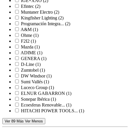
IGE+XAO
(2)
Efintec
(2)
Muntaner Electro
(2)
Kingfisher Lighting
(2)
Programación Integra...
(2)
A&M
(1)
Ohme
(1)
F2I2
(1)
Mazda
(1)
ADIME
(1)
GENERA
(1)
D-Line
(1)
Zumtobel
(1)
DW Windsor
(1)
Sumi Vallés
(1)
Luceco Group
(1)
ELNUR GABARRON
(1)
Sonepar Ibérica
(1)
Ecoesferas Renovable...
(1)
HITACHI POWER TOOLS...
(1)
Ver 89 Más
Ver Menos