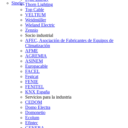
Sinelec
Thorn Lighting
Top Cable
VELTIUM
Weidmüller
Wieland Electric
Zennio
Socio industrial
AFEC, Asociación de Fabricantes de Equipos de
Climatización
AFME
AGREMIA
ASINEM
Europacable
FACEL
Fegicat
FENIE
FENITEL
KNX España
Servicios para la industria
CEDOM
Domo Electra
Domonetio
Ecolum
Efintec
GENERA