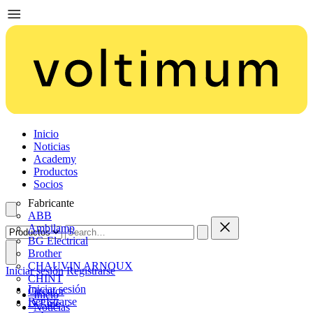
Inicio
Noticias
Academy
Productos
Socios
Fabricante
ABB
Ambilamp
BG Electrical
Brother
CHAUVIN ARNOUX
Iniciar sesión
Registrarse
CHINT
Iniciar sesión
Circutor
Inicio
Registrarse
D-Line
Noticias