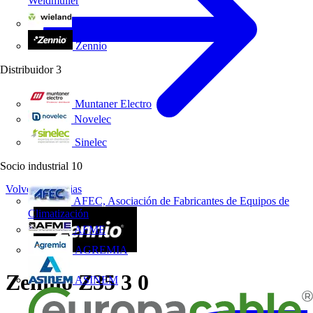
Weidmüller
Wieland Electric
Zennio
Distribuidor
3
Muntaner Electro
Novelec
Sinelec
Socio industrial
10
Volver a Noticias
AFEC, Asociación de Fabricantes de Equipos de
Climatización
AFME
AGREMIA
Zennio Z35 3 0
ASINEM