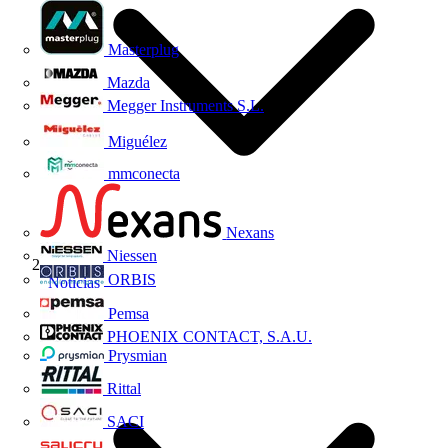
Masterplug
Mazda
Megger Instruments S.L.
Miguélez
mmconecta
Nexans
Niessen
ORBIS
Noticias
Pemsa
PHOENIX CONTACT, S.A.U.
Prysmian
Rittal
SACI