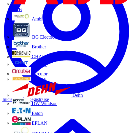
ABB
Ambilamp
BG Electrical
Brother
CHAUVIN ARNOUX
CHINT
Circutor
D-Line
Dehn
Iniciar sesión
Registrarse
DW Windsor
Eaton
EPLAN