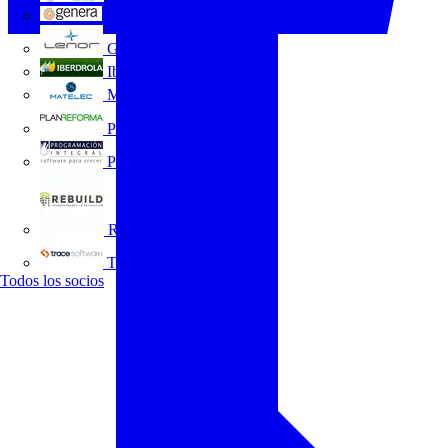
GENERA
Grupo Lenor
Iberdrola
MATELEC
Plan Reforma
Programación Integral
REBUILD
Trace Software
Todos los socios