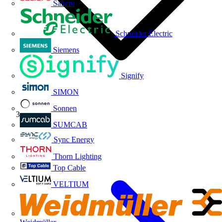
Salicru
Schneider Electric
Siemens
Signify
SIMON
Sonnen
Volti TV
SUMCAB
Sync Energy
Thorn Lighting
Top Cable
VELTIUM