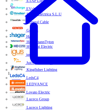
ETAP Lighting
EVcharge
Finder Eléctrica S.L.U
General Cable
Gewiss
Hager
HellermannTyton
Hyundai Electric
igus
Juice Technology
Kingfisher Lighting
Inicio
LedsC4
LEDVANCE
Lovato Electric
Luceco Group
Luceco Lighting