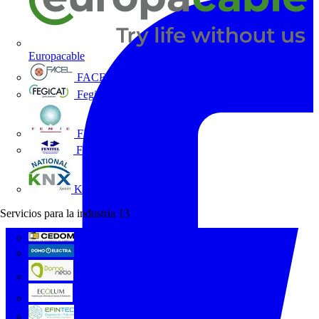
Europacable
FACEL
Fegicat
FENIE
FENITEL
KNX España
Servicios para la industria
13
CEDOM
Domo Electra
Domonetio
Ecolum
Efintec