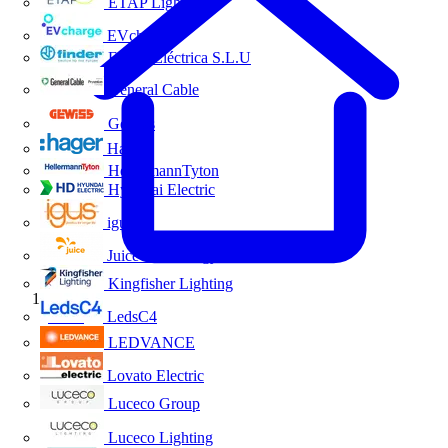
ETAP Lighting
EVcharge
Finder Eléctrica S.L.U
General Cable
Gewiss
Hager
HellermannTyton
Hyundai Electric
igus
Juice Technology
Kingfisher Lighting
Inicio
LedsC4
LEDVANCE
Lovato Electric
Luceco Group
Luceco Lighting