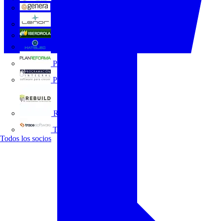
GENERA
Grupo Lenor
Iberdrola
MATELEC
Plan Reforma
Programación Integral
REBUILD
Trace Software
Todos los socios