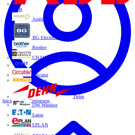
ABB
Ambilamp
BG Electrical
Brother
CHAUVIN ARNOUX
CHINT
Circutor
D-Line
Dehn
Iniciar sesión
Registrarse
DW Windsor
Eaton
EPLAN