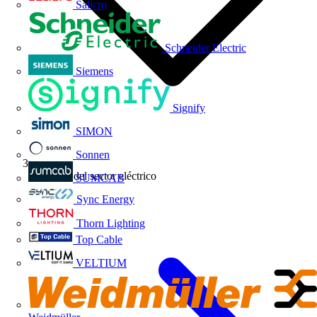
Salicru
Schneider Electric
Siemens
Signify
SIMON
Sonnen
Noticias del sector eléctrico
SUMCAB
Sync Energy
Thorn Lighting
Top Cable
VELTIUM