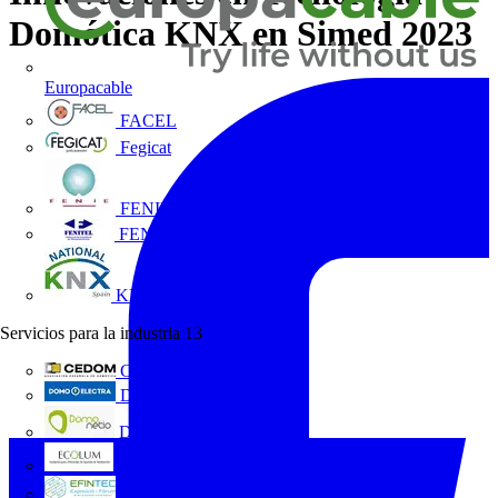
Domótica KNX en Simed 2023
Europacable
FACEL
Fegicat
FENIE
FENITEL
KNX España
Servicios para la industria
13
CEDOM
Domo Electra
Domonetio
Ecolum
Efintec