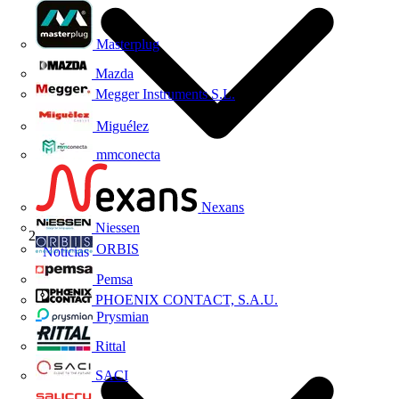
Masterplug
Mazda
Megger Instruments S.L.
Miguélez
mmconecta
Nexans
Niessen
ORBIS
Noticias
Pemsa
PHOENIX CONTACT, S.A.U.
Prysmian
Rittal
SACI