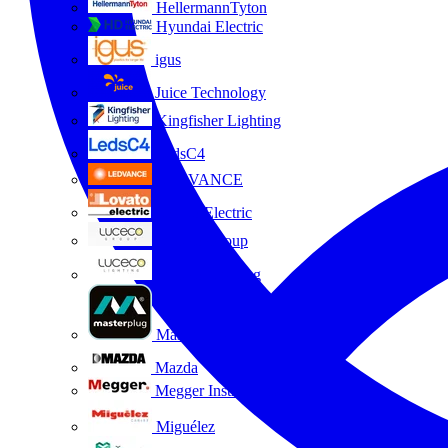
HellermannTyton
Hyundai Electric
igus
Juice Technology
Kingfisher Lighting
LedsC4
LEDVANCE
Lovato Electric
Luceco Group
Luceco Lighting
Masterplug
Mazda
Megger Instruments S.L.
Miguélez