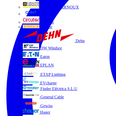
CHAUVIN ARNOUX
CHINT
Circutor
D-Line
Dehn
DW Windsor
Eaton
EPLAN
ETAP Lighting
EVcharge
Finder Eléctrica S.L.U
General Cable
Gewiss
Hager