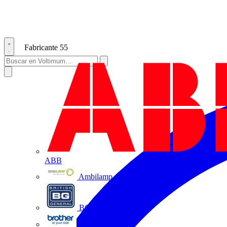
Fabricante
55
ABB
Ambilamp
BG Electrical
Brother