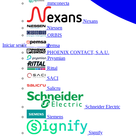
mmconecta
Nexans
Niessen
ORBIS
Iniciar sesión
Registrarse
Pemsa
PHOENIX CONTACT, S.A.U.
Prysmian
Rittal
SACI
Salicru
Schneider Electric
Siemens
Signify