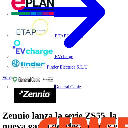
EPLAN
ETAP Lighting
EVcharge
Finder Eléctrica S.L.U
Volver a Noticias
General Cable
Zennio lanza la serie ZS55, la
nueva gama de Mecanismos e