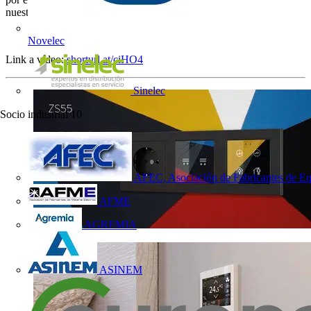
nuestra
nueva serie ZS55
.
Novelec
Link a vídeo:
shorturl.at/ciHO4
Sinelec
Socio industrial
10
AFEC, Asociación de Fabricantes de Eq
AFME
AGREMIA
ASINEM