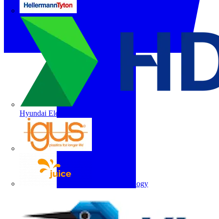
HellermannTyton
Hyundai Electric
igus
Juice Technology