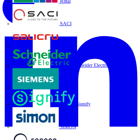
Rittal
SACI
Salicru
Schneider Electric
Siemens
Signify
SIMON