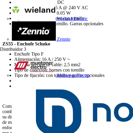
Tensión de salida: 5 V DC
Corriente de salida: 3,5 A @ 240 V AC
Consumo en reposo < 0.05 W
Tipo de conexión: bornes con tornillo
Wieland Electric
Tipo de fijación: con tornillo. Garras opcionales
Zennio
ZS55 - Enchufe Schuko
Distribuidor
3
Enchufe Tipo F
Alimentación: 16 A / 250 V ~
Máxima sección de cable: 2,5 mm2
Tipo de conexión: bornes con tornillo
Tipo de fijación: con tornillo y garras opcionales
Muntaner Electro
Obturador para seguridad infantil
Norma IEC 60884-1
Completa tu instalación domótica con los mecanismos que mejor
combinan con las pantallas, paneles y pulsadores táctiles. Gracias a
su diseño, esta nueva serie de mecanismos se fusionan estéticamente
de manera sublime con las soluciones tecnológicas que ofrecemos
enfocadas a Smart Homes y Smart Hotels. Es hora de que apuestes
por el diseño vanguardista de Zennio, descubre y déjate fascinar por