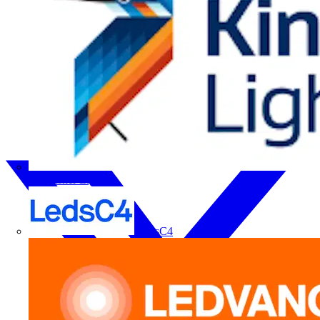
Kingfisher Lighting
LedsC4