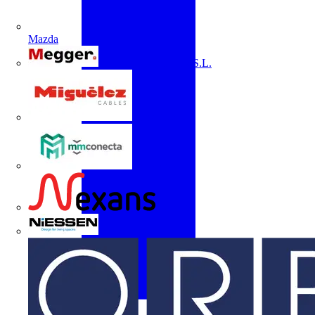
Mazda
Megger Instruments S.L.
Miguélez
mmconecta
Nexans
Niessen