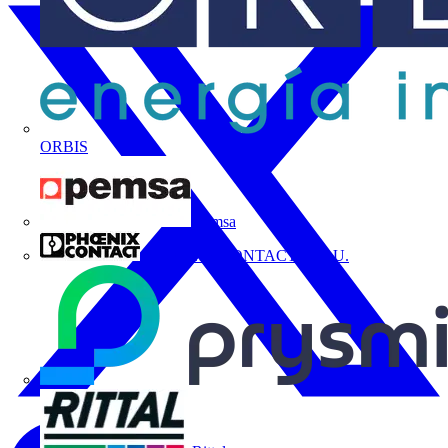
ORBIS
Pemsa
PHOENIX CONTACT, S.A.U.