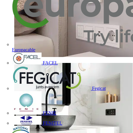
Europacable
FACEL
Fegicat
FENIE
FENITEL