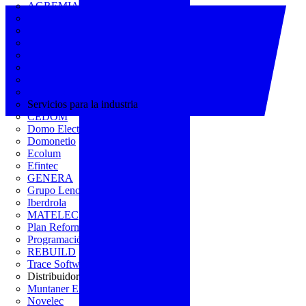
AGREMIA
ASINEM
Europacable
FACEL
Fegicat
FENIE
FENITEL
KNX España
Servicios para la industria
CEDOM
Domo Electra
Domonetio
Ecolum
Efintec
GENERA
Grupo Lenor
Iberdrola
MATELEC
Plan Reforma
Programación Integral
REBUILD
Trace Software
Distribuidor
Muntaner Electro
Novelec