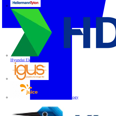
HellermannTyton
Hyundai Electric
igus
Juice Technology