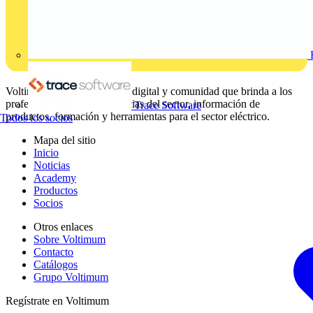
Voltimum es una plataforma digital y comunidad que brinda a los
profesionales eléctricos noticias del sector, información de
Trace Software
productos, formación y herramientas para el sector eléctrico.
Todos los socios
Mapa del sitio
Inicio
Noticias
Academy
Productos
Socios
Otros enlaces
Sobre Voltimum
Contacto
Catálogos
Grupo Voltimum
Regístrate en Voltimum