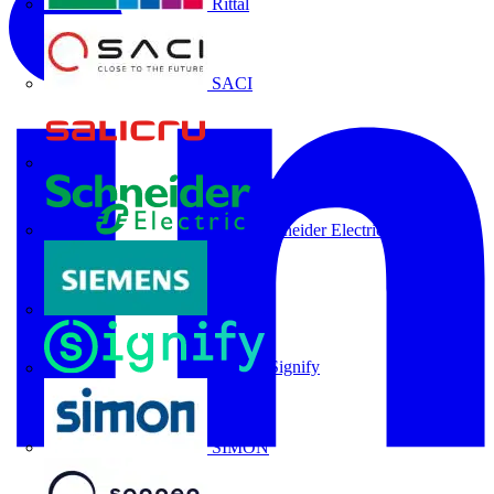
Rittal
SACI
Salicru
Schneider Electric
Siemens
Signify
SIMON