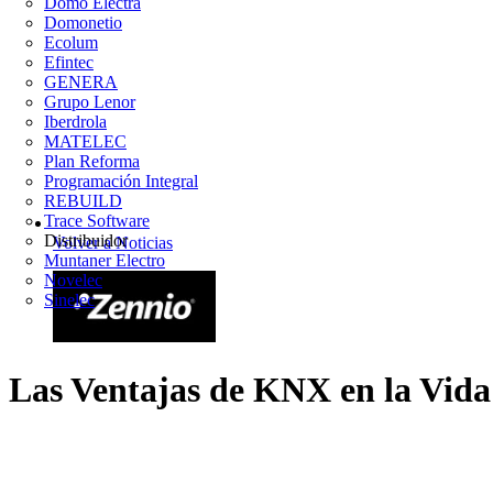
Domo Electra
Domonetio
Ecolum
Efintec
GENERA
Grupo Lenor
Iberdrola
MATELEC
Plan Reforma
Programación Integral
REBUILD
Trace Software
Distribuidor
Volver a Noticias
Muntaner Electro
Novelec
Sinelec
Las Ventajas de KNX en la Vida