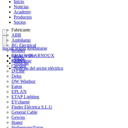
Inicio
Noticias
Academy
Productos
Socios
Fabricante
ABB
Ambilamp
BG Electrical
Iniciar sesión
Registrarse
Brother
CHAUVIN ARNOUX
Iniciar sesión
Inicio
CHINT
Registrarse
Noticias
Circutor
Noticias del sector eléctrico
D-Line
Dehn
DW Windsor
Eaton
EPLAN
ETAP Lighting
EVcharge
Finder Eléctrica S.L.U
General Cable
Gewiss
Hager
HellermannTyton