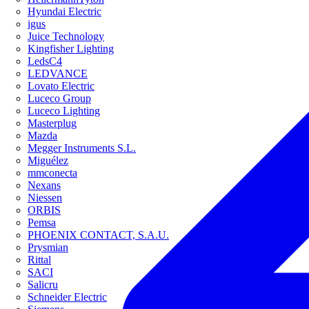
Hyundai Electric
igus
Juice Technology
Kingfisher Lighting
LedsC4
LEDVANCE
Lovato Electric
Luceco Group
Luceco Lighting
Masterplug
Mazda
Megger Instruments S.L.
Miguélez
mmconecta
Nexans
Niessen
ORBIS
Pemsa
PHOENIX CONTACT, S.A.U.
Prysmian
Rittal
SACI
Salicru
Schneider Electric