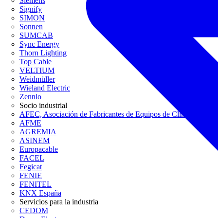
Siemens
Signify
SIMON
Sonnen
SUMCAB
Sync Energy
Thorn Lighting
Top Cable
VELTIUM
Weidmüller
Wieland Electric
Zennio
Socio industrial
AFEC, Asociación de Fabricantes de Equipos de Climatización
AFME
AGREMIA
ASINEM
Europacable
FACEL
Fegicat
FENIE
FENITEL
KNX España
Servicios para la industria
CEDOM