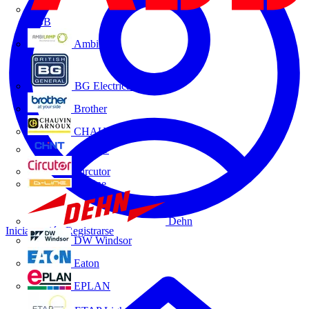
ABB
Ambilamp
BG Electrical
Brother
CHAUVIN ARNOUX
CHINT
Circutor
D-Line
Dehn
Iniciar sesión
Registrarse
DW Windsor
Eaton
EPLAN