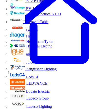
ETAP Lighting
EVcharge
Finder Eléctrica S.L.U
General Cable
Gewiss
Hager
HellermannTyton
Hyundai Electric
igus
Juice Technology
Kingfisher Lighting
Inicio
LedsC4
LEDVANCE
Lovato Electric
Luceco Group
Luceco Lighting