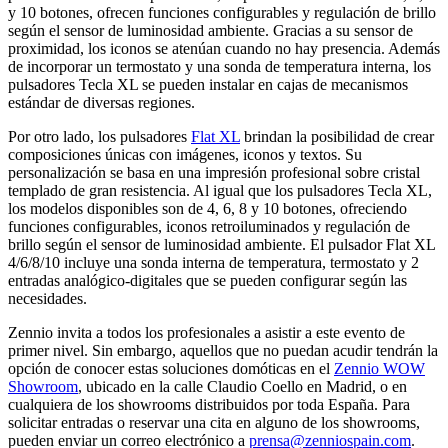
y 10 botones, ofrecen funciones configurables y regulación de brillo
según el sensor de luminosidad ambiente. Gracias a su sensor de
proximidad, los iconos se atenúan cuando no hay presencia. Además
de incorporar un termostato y una sonda de temperatura interna, los
pulsadores Tecla XL se pueden instalar en cajas de mecanismos
estándar de diversas regiones.
Por otro lado, los pulsadores
Flat XL
brindan la posibilidad de crear
composiciones únicas con imágenes, iconos y textos. Su
personalización se basa en una impresión profesional sobre cristal
templado de gran resistencia. Al igual que los pulsadores Tecla XL,
los modelos disponibles son de 4, 6, 8 y 10 botones, ofreciendo
funciones configurables, iconos retroiluminados y regulación de
brillo según el sensor de luminosidad ambiente. El pulsador Flat XL
4/6/8/10 incluye una sonda interna de temperatura, termostato y 2
entradas analógico-digitales que se pueden configurar según las
necesidades.
Zennio invita a todos los profesionales a asistir a este evento de
primer nivel. Sin embargo, aquellos que no puedan acudir tendrán la
opción de conocer estas soluciones domóticas en el
Zennio WOW
Showroom
, ubicado en la calle Claudio Coello en Madrid, o en
cualquiera de los showrooms distribuidos por toda España. Para
solicitar entradas o reservar una cita en alguno de los showrooms,
pueden enviar un correo electrónico a
prensa@zenniospain.com
.