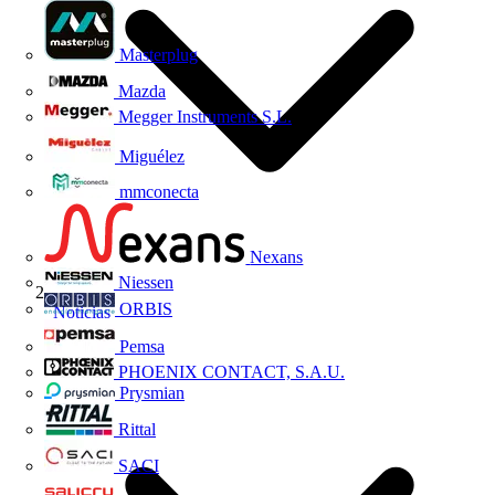
Masterplug
Mazda
Megger Instruments S.L.
Miguélez
mmconecta
Nexans
Niessen
ORBIS
Noticias
Pemsa
PHOENIX CONTACT, S.A.U.
Prysmian
Rittal
SACI