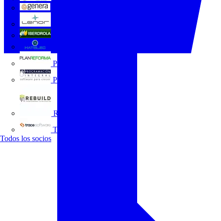
GENERA
Grupo Lenor
Iberdrola
MATELEC
Plan Reforma
Programación Integral
REBUILD
Trace Software
Todos los socios