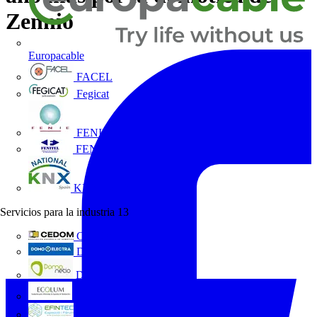
Zennio
Europacable
FACEL
Fegicat
FENIE
FENITEL
KNX España
Servicios para la industria
13
CEDOM
Domo Electra
Domonetio
Ecolum
Efintec