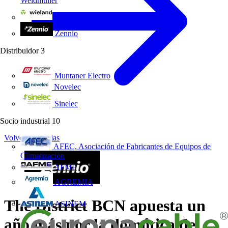
Weidmüller
Wieland Electric
Zennio
Distribuidor
3
Muntaner Electro
Novelec
Sinelec
Socio industrial
10
Volver a Noticias
AFEC, Asociación de Fabricantes de Equipos de
Climatización
AFME
AGREMIA
The District BCN apuesta un
ASINEM
año más por la domótica de