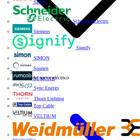
Salicru
Schneider Electric
Siemens
Signify
SIMON
Sonnen
Noticias del sector eléctrico
SUMCAB
Sync Energy
Thorn Lighting
Top Cable
VELTIUM