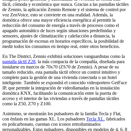
fácil, cómoda y económica que nunca. Gracias a las pantallas táctiles
de Zennio, la aplicación Zennio Remote y el sistema de control por
voz ZenVoice, esto se convierte en una realidad. Además, la
domótica ofrece una mayor eficiencia energética al permitir la
reducción del consumo de energía a través de procesos como el
apagado automático de luces según situaciones predefinidas y
sensores, ajustes de climatización y calefacción a distancia, la
programación de escenas en horarios específicos, la posibilidad de
medir todos los consumos en tiempo real, entre otros beneficios.
En The District, Zennio exhibirá soluciones vanguardistas como la
pantalla táctil Z28
, la más compacta de la compañía, diseñada para
instalarse en marcos de 70x70 (ZS70 de Zennio). A pesar de su
tamaño reducido, esta pantalla táctil ofrece un control intuitivo y
completo para la gestión de una vivienda conectada o un hotel
inteligente. También se expondrá el conocido videoportero GetFace
IP, que permite la integración de videollamadas en la instalación
domótica KNX, facilitando la comunicación entre la puerta de
acceso y el interior de las viviendas a través de pantallas táctiles
como la Z50, Z70 y Z100.
Asimismo, se mostrarán los pulsadores de la familia Tecla y Flat,
con énfasis en las gamas XL. Los pulsadores
Tecla XL
, fabricados
en policarbonato, cuentan con iconos retroiluminados
personalizables. Estos pulsadores, disponibles en modelos de 4, 6, 8