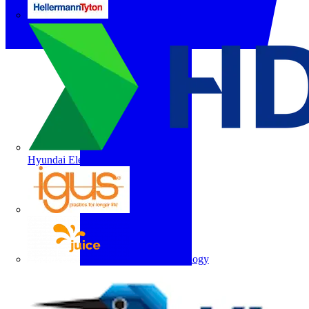
HellermannTyton
Hyundai Electric
igus
Juice Technology