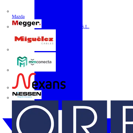
Mazda
Megger Instruments S.L.
Miguélez
mmconecta
Nexans
Niessen