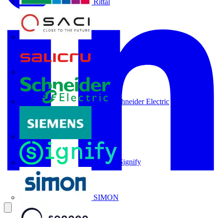
Rittal
SACI
Salicru
Schneider Electric
Siemens
Signify
SIMON