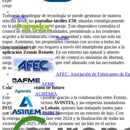
experiencia de iluminación que sigue el ritmo de los residentes,
creando ambientes acogedores y funcionales.
Todo este despliegue de tecnología se puede gestionar de manera
Novelec
sencilla desde las
pantallas táctiles Z50
, situadas estratégicamente
en la planta principal y en el garaje. Este dispositivo centraliza el
control de todas las funcionalidades, permitiendo a los residentes
acceder a la iluminación, clima, seguridad y más, con tan solo un
Sinelec
toque. Asimismo, los propietarios cuentan con acceso a todas las
funcionalidades de sus hogares a través del smartphone gracias a la
Socio industrial
10
aplicación Zennio Remote
. En un entorno tan natural y abierto
como Baqueira, tener este nivel de control es sinónimo de libertad,
asegurando que el hogar siempre esté alineado con las necesidades
de sus propietarios.
AFEC, Asociación de Fabricantes de Eq
AFME
Colaboración y visión de futuro
AGREMIA
Este proyecto ha sido posible gracias a la colaboración entre Zennio,
la promotora y constructora
AVINTIA,
y las empresas instaladoras
INSELEC y Herrera Lobato
, quienes han trabajado juntos para
ASINEM
que la tecnología y el diseño converjan en un entorno de lujo. Con
la entrega de la primera fase este 2024 y la finalización de todas las
viviendas en 2025, Pleta Arriu promete ser un hito en el sector
inmobiliario de alta gama.