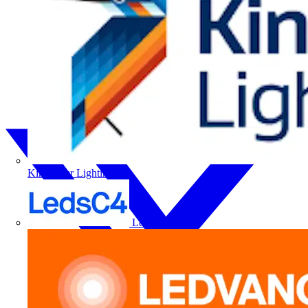
Kingfisher Lighting
LedsC4