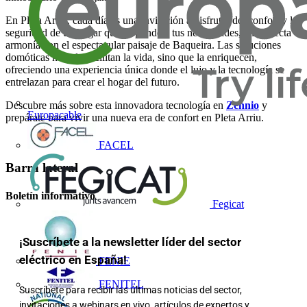
En Pleta Arriu, cada día es una invitación a disfrutar del confort y la
seguridad de un hogar que responde a tus necesidades, en perfecta
armonía con el espectacular paisaje de Baqueira. Las soluciones
domóticas no solo facilitan la vida, sino que la enriquecen,
ofreciendo una experiencia única donde el lujo y la tecnología se
entrelazan para crear el hogar del futuro.
Descubre más sobre esta innovadora tecnología en
Zennio
y
Europacable
prepárate para vivir una nueva era de confort en Pleta Arriu.
FACEL
Barra lateral
Boletín informativo
Fegicat
¡Suscríbete a la newsletter líder del sector
eléctrico en España!
FENIE
FENITEL
Suscríbete para recibir las últimas noticias del sector,
invitaciones a webinars en vivo, artículos de expertos y