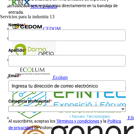
actualizaciones regulatorias directamente en tu bandeja de
KNX España
entrada.
Servicios para la industria
13
Nombre
*
CEDOM
Domo Electra
Apellido
*
Domonetio
Email
*
Ecolum
Categoria profesional
*
Efi
Al suscribirte, aceptas los
Términos y condiciones
y la
Política
de privacidad
de Voltimum