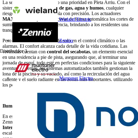
La seguridad también ha sido una prioridad en Pleta Arriu. Con el
sistema de
alarmas técnicas de gas, agua y humos
, cualquier
riesgo se monitoriza y controla con precisión. Los actuadores
MAXinBOX 66
permiten activar de forma automática los cortes de
Wieland Electric
suministro en caso de emergencia, brindando a los residentes una
tranquilidad absoluta.
Pero Zennio no se ha detenido solo en el control climático o las
Zennio
alarmas. El confort alcanza cada detalle de la vida cotidiana. Las
Distribuidor
3
viviendas cuentan con
control del secabotas
, un elemento esencial
en una residencia a pie de pista, asegurando que, al terminar una
jornada de esquí, todo esté en perfectas condiciones para la siguiente
aventura. Además, los sistemas automatizados también gestionan la
lona de la piscina y su vaciado, así como la recirculación del agua
Muntaner Electro
caliente y el suelo radiante en las zonas más importantes, utilizando
los potentes actuadores
MAXinBOX 8
.
Iluminación y control: una experiencia personalizada
En estas viviendas, el lujo se extiende a la iluminación, donde
Zennio ha incorporado su sistema de control mediante el
DALIBox
Interface 64
y actuadores
BIN 2X/4X
. Las luces de paso, como en
escaleras y pasillos, están perfectamente coordinadas, brindando una