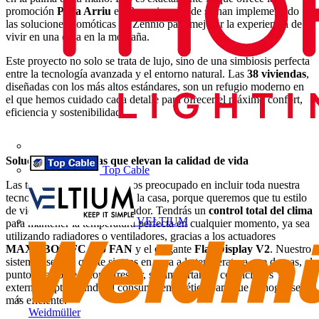
promoción
Pleta Arriu
en Baqueira, donde se han implementado
las soluciones domóticas de Zennio para mejorar la experiencia de
vivir en una casa en la montaña.
Este proyecto no solo se trata de lujo, sino de una simbiosis perfecta
entre la tecnología avanzada y el entorno natural. Las
38 viviendas
,
diseñadas con los más altos estándares, son un refugio moderno en
el que hemos cuidado cada detalle para ofrecer el máximo confort,
eficiencia y sostenibilidad.
Soluciones domóticas que elevan la calidad de vida
Top Cable
Las tecnologías de Nos hemos preocupado en incluir toda nuestra
tecnología en cada rincón de la casa, porque queremos que tu estilo
de vida sea cómodo e innovador. Tendrás un
control total del clima
VELTIUM
para mantener la temperatura perfecta en cualquier momento, ya sea
utilizando radiadores o ventiladores, gracias a los actuadores
MAXinBOX FC 010 FAN
y el elegante
Flat Display V2
. Nuestro
sistema asegura que te sientas en casa a la temperatura que deseas, el
punto exacto de calor o frescor, sin importar las condiciones
externas, optimizando el consumo energético para que tu hogar sea
más eficiente.
Weidmüller