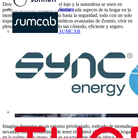
Descubre Pleta Arriu, donde el lujo y la naturaleza se unen en
Sonnen
perfecta armonía. Imagina controlar cada aspecto de tu hogar en la
montaña, desde la temperatura hasta la seguridad, todo con un solo
toque. Con las soluciones domóticas avanzadas de Zennio, vivir en
plena naturaleza nunca ha sido tan cómodo, eficiente y seguro.
SUMCAB
Imagina despertar en un entorno privilegiado, rodeado de montañas
nevadas, con la comodidad de tener el control absoluto de tu hogar
en la palma de tu mano. Eso es exactamente lo que ofrece la