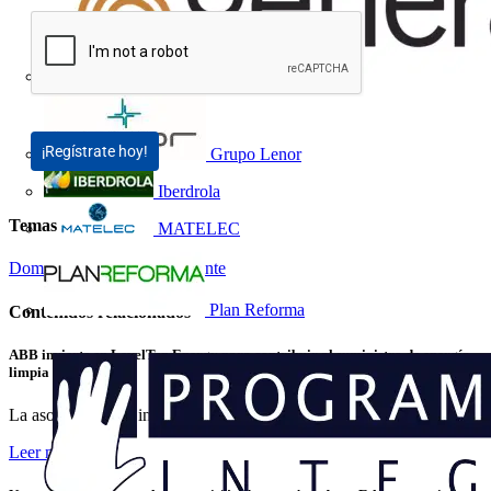
¡Regístrate hoy!
Grupo Lenor
Iberdrola
Temas
MATELEC
Domótica y Edificio Inteligente
Plan Reforma
Contenidos relacionados
ABB invierte en LevelTen Energy para contribuir al suministro de energía
limpia
La asociación y la inversión en LevelTen Energy, el...
Leer más