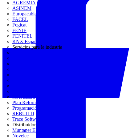
AGREMIA
ASINEM
Europacable
FACEL
Fegicat
FENIE
FENITEL
KNX España
Servicios para la industria
CEDOM
Domo Electra
Domonetio
Ecolum
Efintec
GENERA
Grupo Lenor
Iberdrola
MATELEC
Plan Reforma
Programación Integral
REBUILD
Trace Software
Distribuidor
Muntaner Electro
Novelec