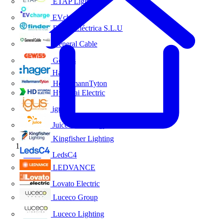
ETAP Lighting
EVcharge
Finder Eléctrica S.L.U
General Cable
Gewiss
Hager
HellermannTyton
Hyundai Electric
igus
Juice Technology
Kingfisher Lighting
Inicio
LedsC4
LEDVANCE
Lovato Electric
Luceco Group
Luceco Lighting