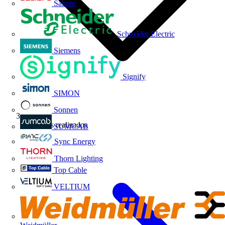
Salicru
Schneider Electric
Siemens
Signify
SIMON
Sonnen
Webinars realizados
SUMCAB
Sync Energy
Thorn Lighting
Top Cable
VELTIUM