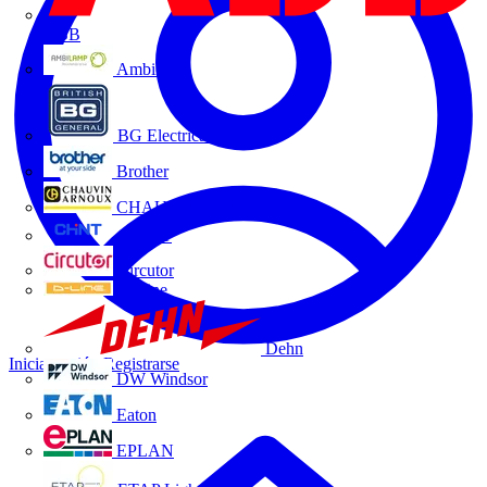
ABB
Ambilamp
BG Electrical
Brother
CHAUVIN ARNOUX
CHINT
Circutor
D-Line
Dehn
Iniciar sesión
Registrarse
DW Windsor
Eaton
EPLAN