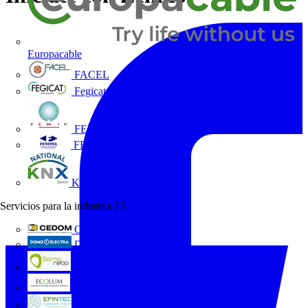
Europacable
FACEL
Fegicat
FENIE
FENITEL
KNX España
Servicios para la industria
13
CEDOM
Domo Electra
Domonetio
Ecolum
Efintec