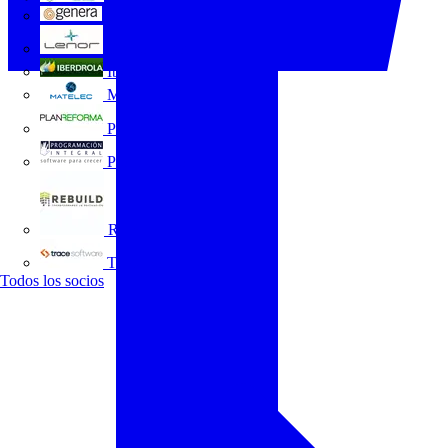
GENERA
Grupo Lenor
Iberdrola
MATELEC
Plan Reforma
Programación Integral
REBUILD
Trace Software
Todos los socios