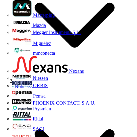
Masterplug
Mazda
Megger Instruments S.L.
Miguélez
mmconecta
Nexans
Niessen
ORBIS
Noticias
Pemsa
PHOENIX CONTACT, S.A.U.
Prysmian
Rittal
SACI