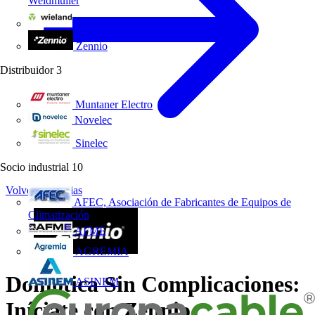
Weidmüller
Wieland Electric
Zennio
Distribuidor
3
Muntaner Electro
Novelec
Sinelec
Socio industrial
10
Volver a Noticias
AFEC, Asociación de Fabricantes de Equipos de
Climatización
AFME
AGREMIA
Domótica Sin Complicaciones:
ASINEM
Iníciate con Zennio