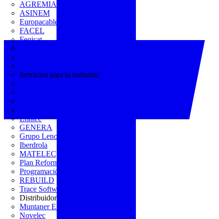
AGREMIA
ASINEM
Europacable
FACEL
Fegicat
FENIE
FENITEL
KNX España
Servicios para la industria
CEDOM
Domo Electra
Domonetio
Ecolum
Efintec
GENERA
Grupo Lenor
Iberdrola
MATELEC
Plan Reforma
Programación Integral
REBUILD
Trace Software
Distribuidor
Muntaner Electro
Novelec