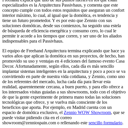
especializados es la Arquitectura Passivhaus, y comenta que este
concepto cumple con todos estos requisitos que aseguran un confort
interior máximo, lo cual, al igual que la domótica, es tendencia y
tiene un futuro prometedor. Y es por esto que Zennio con sus
soluciones domóticas, desde sus comienzos, ha seguido una estela
de búsqueda de eficiencia energética y consumo cero, lo cual le
permite ir acorde a los tiempos que corren, y ser uno de los aliados
indispensables para el Passivhaus.
El equipo de Freehand Arquitectura termina explicando que hace ya
varios años que aplican la domótica en sus proyectos, de hecho, han
promovido su uso y ventajas en 4 ediciones del famoso evento Casa
Decor. Afortunadamente, según ellos, cada día es más sencillo
implantar sistemas inteligentes en la arquitectura y poco a poco se va
convirtiendo en parte de nuestra vida cotidiana, y Zennio, como uno
de los referentes del mercado, lucha cada día para llevar esta
realidad, aparentemente cercana, a buen puerto, y para ello ofrece a
los interesados visitas guiadas a sus showrooms, todo con el objetivo
de que la gente experimente de primera mano todas las soluciones
tecnológicas que ofrece, y se vuelva más consciente de los
beneficios que aporta. Por ejemplo, en Madrid cuenta con un
espacio de domótica exclusivo, el
Zennio WOW Showroom
, que se
puede visitar pidiendo cita en el correo
showroom@zenniospain.com
o rellenando este
sencillo formulario
.