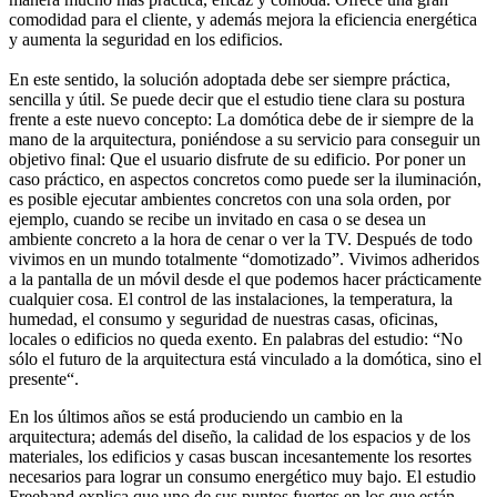
comodidad para el cliente, y además mejora la eficiencia energética
y aumenta la seguridad en los edificios.
En este sentido, la solución adoptada debe ser siempre práctica,
sencilla y útil. Se puede decir que el estudio tiene clara su postura
frente a este nuevo concepto: La domótica debe de ir siempre de la
mano de la arquitectura, poniéndose a su servicio para conseguir un
objetivo final: Que el usuario disfrute de su edificio. Por poner un
caso práctico, en aspectos concretos como puede ser la iluminación,
es posible ejecutar ambientes concretos con una sola orden, por
ejemplo, cuando se recibe un invitado en casa o se desea un
ambiente concreto a la hora de cenar o ver la TV. Después de todo
vivimos en un mundo totalmente “domotizado”. Vivimos adheridos
a la pantalla de un móvil desde el que podemos hacer prácticamente
cualquier cosa. El control de las instalaciones, la temperatura, la
humedad, el consumo y seguridad de nuestras casas, oficinas,
locales o edificios no queda exento. En palabras del estudio: “No
sólo el futuro de la arquitectura está vinculado a la domótica, sino el
presente“.
En los últimos años se está produciendo un cambio en la
arquitectura; además del diseño, la calidad de los espacios y de los
materiales, los edificios y casas buscan incesantemente los resortes
necesarios para lograr un consumo energético muy bajo. El estudio
Freehand explica que uno de sus puntos fuertes en los que están