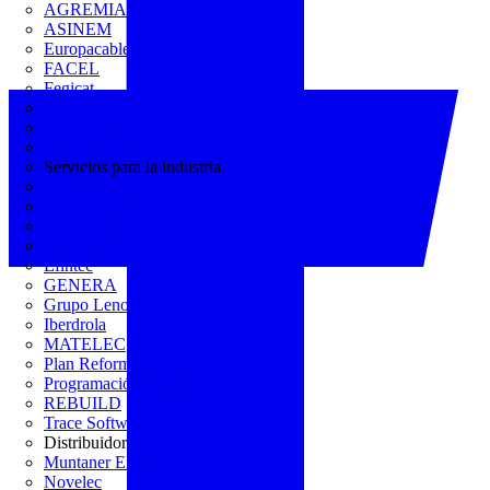
AGREMIA
ASINEM
Europacable
FACEL
Fegicat
FENIE
FENITEL
KNX España
Servicios para la industria
CEDOM
Domo Electra
Domonetio
Ecolum
Efintec
GENERA
Grupo Lenor
Iberdrola
MATELEC
Plan Reforma
Programación Integral
REBUILD
Trace Software
Distribuidor
Muntaner Electro
Novelec