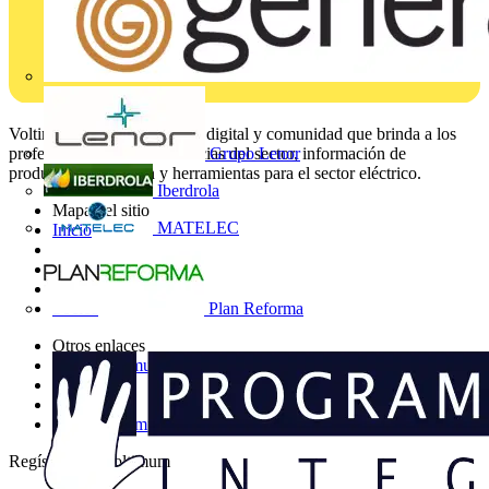
Voltimum es una plataforma digital y comunidad que brinda a los
Grupo Lenor
profesionales eléctricos noticias del sector, información de
productos, formación y herramientas para el sector eléctrico.
Iberdrola
Mapa del sitio
MATELEC
Inicio
Noticias
Academy
Productos
Plan Reforma
Socios
Otros enlaces
Sobre Voltimum
Contacto
Catálogos
Grupo Voltimum
Regístrate en Voltimum