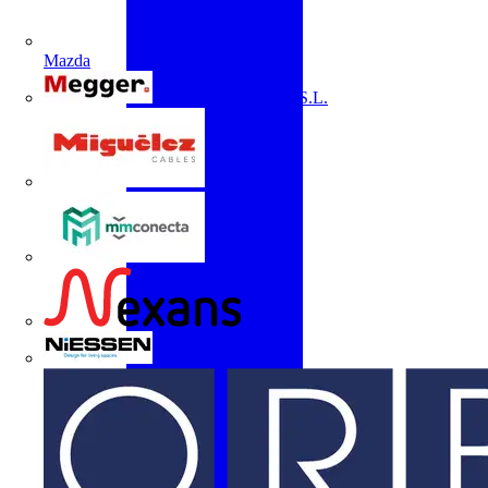
Mazda
Megger Instruments S.L.
Miguélez
mmconecta
Nexans
Niessen