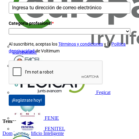
Categoria profesional
*
Al suscribirte, aceptas los
Términos y condiciones
y la
Política
de privacidad
de Voltimum
Europacable
FACEL
Fegicat
¡Regístrate hoy!
FENIE
Temas
FENITEL
Domótica y Edificio Inteligente