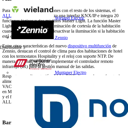
Para realizar las comunicaciones con el resto de los sistemas, el
ALLinBOX Hospitality
utiliza una interfaz KNX/IP e integra 20
Wieland Electric
funciones lógicas y dos módulos Master Light. La función Master
Light permite encender la iluminación de cortesía de la habitación
cuando esta está apagada o desactivar la iluminación si la habitación
está encendida.
Zennio
Entre otras características del nuevo
dispositivo multifunción
de
Distribuidor
3
Zennio, destacan el control de clima para dos habitaciones de hotel
con los termostatos Hospitality y el reloj con soporte NTP. De
manera opcional, se puede implementar el controlador remoto
infrarrojo (IR) para la gestión manual de las salidas.
Muntaner Electro
Respecto a su alimentación, ALLinBOX dispone de una fuente de
alimentación KNX de 160 mA con una entrada en el rango 110-240
VAC 50/60 Hz. En el espacio
Zennio WOW Showroom
, ubicado
en Madrid, los profesionales podrán conocer todas las características
y el funcionamiento del nuevo dispositivo multifunción de la serie
ALLinBOX.
Barra lateral