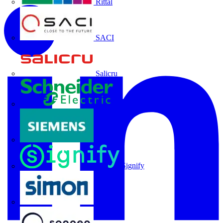
Rittal
SACI
Salicru
Schneider Electric
Siemens
Signify
SIMON