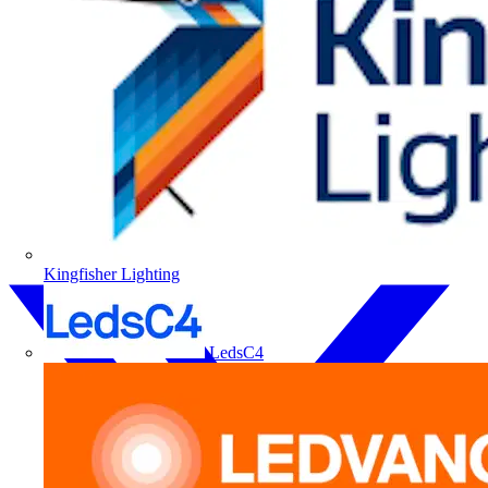
Kingfisher Lighting
LedsC4