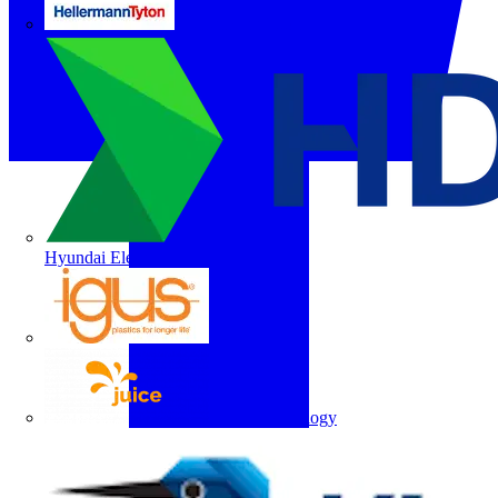
HellermannTyton
Hyundai Electric
igus
Juice Technology