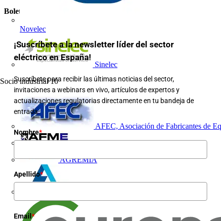
Boletín informativo
Novelec
¡Suscríbete a la newsletter líder del sector
eléctrico en España!
Sinelec
Suscríbete para recibir las últimas noticias del sector,
Socio industrial
10
invitaciones a webinars en vivo, artículos de expertos y
actualizaciones regulatorias directamente en tu bandeja de
entrada.
AFEC, Asociación de Fabricantes de Eq
Nombre
*
AFME
AGREMIA
Apellido
*
ASINEM
Email
*