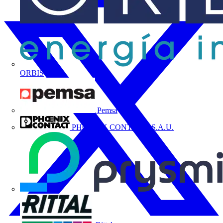
ORBIS
Pemsa
PHOENIX CONTACT, S.A.U.