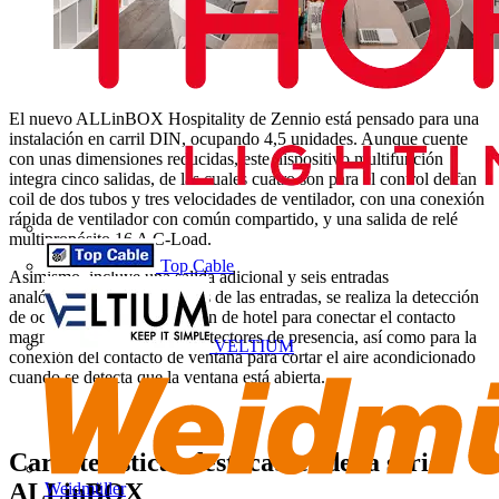
El nuevo ALLinBOX Hospitality de Zennio está pensado para una
instalación en carril DIN, ocupando 4,5 unidades. Aunque cuente
con unas dimensiones reducidas, este dispositivo multifunción
integra cinco salidas, de las cuales cuatro son para el control de fan
coil de dos tubos y tres velocidades de ventilador, con una conexión
rápida de ventilador con común compartido, y una salida de relé
multipropósito 16 A C-Load.
Top Cable
Asimismo, incluye una salida adicional y seis entradas
analógicas/digitales. A través de las entradas, se realiza la detección
de ocupación de la habitación de hotel para conectar el contacto
magnético de puerta y los detectores de presencia, así como para la
VELTIUM
conexión del contacto de ventana para cortar el aire acondicionado
cuando se detecta que la ventana está abierta.
Características destacables de la serie
ALLinBOX
Weidmüller