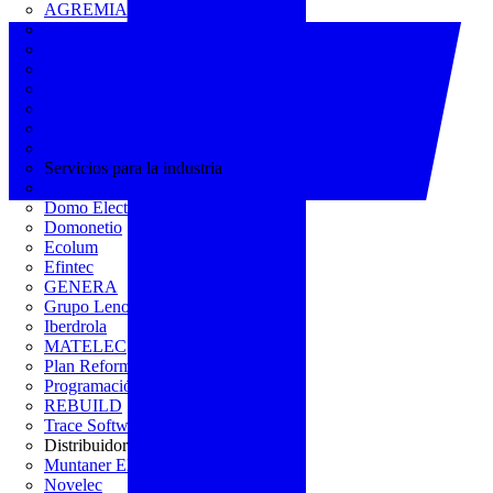
AGREMIA
ASINEM
Europacable
FACEL
Fegicat
FENIE
FENITEL
KNX España
Servicios para la industria
CEDOM
Domo Electra
Domonetio
Ecolum
Efintec
GENERA
Grupo Lenor
Iberdrola
MATELEC
Plan Reforma
Programación Integral
REBUILD
Trace Software
Distribuidor
Muntaner Electro
Novelec