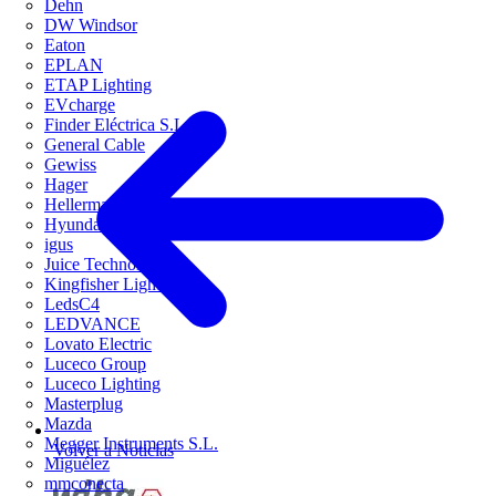
Dehn
DW Windsor
Eaton
EPLAN
ETAP Lighting
EVcharge
Finder Eléctrica S.L.U
General Cable
Gewiss
Hager
HellermannTyton
Hyundai Electric
igus
Juice Technology
Kingfisher Lighting
LedsC4
LEDVANCE
Lovato Electric
Luceco Group
Luceco Lighting
Masterplug
Mazda
Megger Instruments S.L.
Volver a Noticias
Miguélez
mmconecta