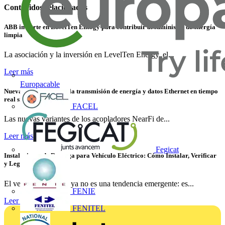
Contenidos relacionados
ABB invierte en LevelTen Energy para contribuir al suministro de energía
limpia
La asociación y la inversión en LevelTen Energy, el...
Leer más
Europacable
Nuevas variantes para la transmisión de energía y datos Ethernet en tiempo
real sin contacto
FACEL
Las nuevas variantes de los acopladores NearFi de...
Leer más
Fegicat
Instalaciones de Recarga para Vehículo Eléctrico: Cómo Instalar, Verificar
y Legalizar con Éxito
El vehículo eléctrico ya no es una tendencia emergente: es...
FENIE
Leer más
FENITEL