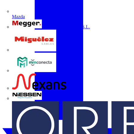
Mazda
Megger Instruments S.L.
Miguélez
mmconecta
Nexans
Niessen