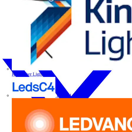
Kingfisher Lighting
LedsC4