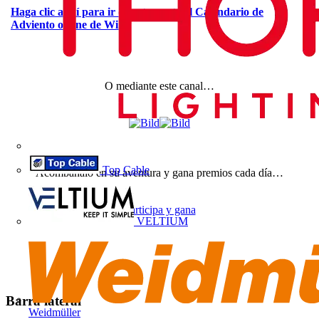
Haga clic aquí para ir directamente al Calendario de
Adviento online de Wiha
O mediante este canal…
Top Cable
Acompáñalo en su aventura y gana premios cada día…
Participa y gana
VELTIUM
Barra lateral
Weidmüller