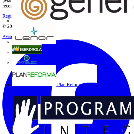
¡Mantente al día con las últimas noticias del sector y gana
recompensas por tus compras eléctricas!
Regístrate aquí
© 2002-
2026
Voltimum
Aviso legal
Grupo Lenor
Iberdrola
MATELEC
Plan Reforma