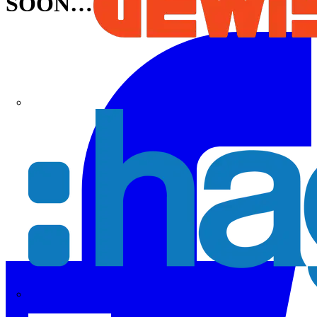
SOON…
Hager