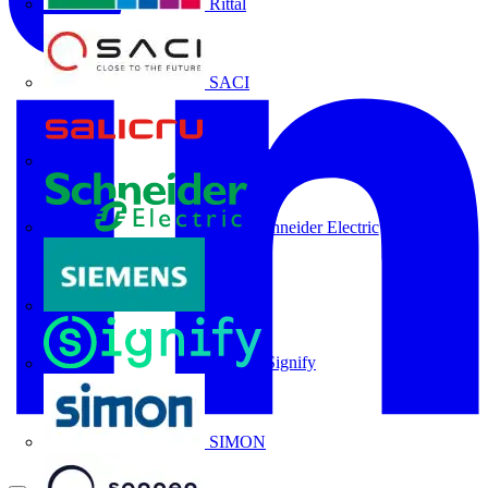
Rittal
SACI
Salicru
Schneider Electric
Siemens
Signify
SIMON