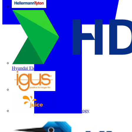
HellermannTyton
Hyundai Electric
igus
Juice Technology