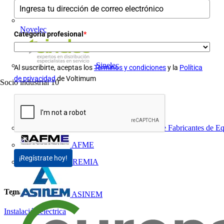
Novelec
Categoria profesional
*
Sinelec
Al suscribirte, aceptas los
Términos y condiciones
y la
Política
de privacidad
de Voltimum
Socio industrial
10
AFEC, Asociación de Fabricantes de Eq
AFME
¡Regístrate hoy!
AGREMIA
Temas
ASINEM
Instalación eléctrica