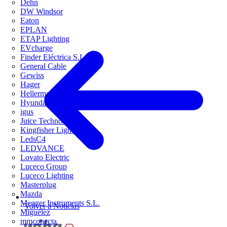
Dehn
DW Windsor
Eaton
EPLAN
ETAP Lighting
EVcharge
Finder Eléctrica S.L.U
General Cable
Gewiss
Hager
HellermannTyton
Hyundai Electric
igus
Juice Technology
Kingfisher Lighting
LedsC4
LEDVANCE
Lovato Electric
Luceco Group
Luceco Lighting
Masterplug
Mazda
Megger Instruments S.L.
Volver a Noticias
Miguélez
mmconecta