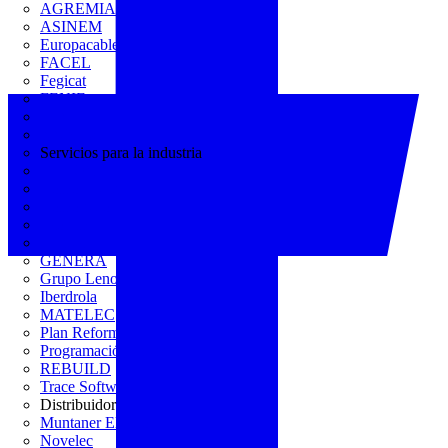
AGREMIA
ASINEM
Europacable
FACEL
Fegicat
FENIE
FENITEL
KNX España
Servicios para la industria
CEDOM
Domo Electra
Domonetio
Ecolum
Efintec
GENERA
Grupo Lenor
Iberdrola
MATELEC
Plan Reforma
Programación Integral
REBUILD
Trace Software
Distribuidor
Muntaner Electro
Novelec