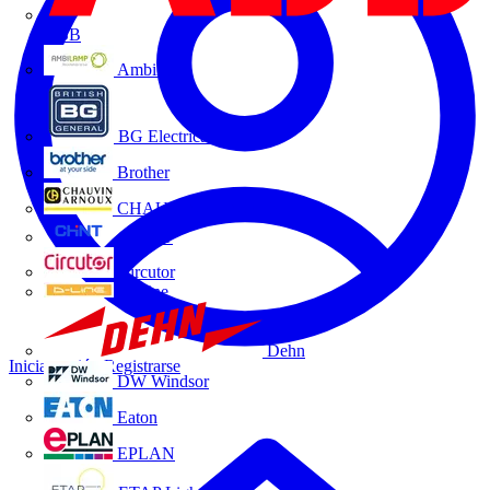
ABB
Ambilamp
BG Electrical
Brother
CHAUVIN ARNOUX
CHINT
Circutor
D-Line
Dehn
Iniciar sesión
Registrarse
DW Windsor
Eaton
EPLAN