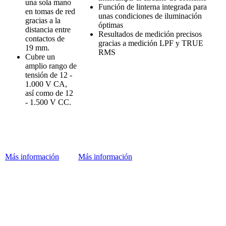
una
sola mano
Función
de
linterna
integrada
para
en
tomas
de red
unas
condiciones
de
iluminación
gracias a la
óptimas
distancia
entre
Resultados
de
medición
precisos
contactos
de
gracias a
medición
LPF y TRUE
19 mm.
RMS
Cubre
un
amplio
rango
de
tensión
de 12 -
1.000 V CA,
así
como
de 12
- 1.500 V CC.
Más información
Más información