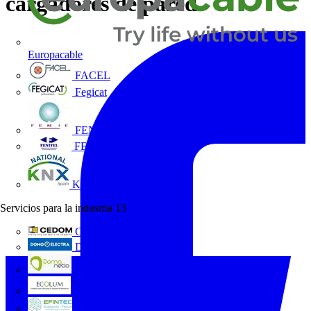
cargadores de pared
Europacable
FACEL
Fegicat
FENIE
FENITEL
KNX España
Servicios para la industria
13
CEDOM
Domo Electra
Domonetio
Ecolum
Efintec