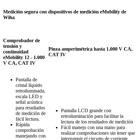
Medición
segura
con
dispositivos
de
medición
eMobility
de
Wiha
Comprobador
de
tensión
y
Pinza
amperimétrica
hasta 1.000 V CA,
continuidad
CAT IV
eMobility
12 - 1.000
V CA, CAT IV
Pantalla
de
cristal
líquido
retroiluminada
,
escala
LED y
señal
acústica
para
resultados
Pantalla
LCD
grande
con
de
medición
de
retroiluminación
para
facilitar
la
fácil
lectura
.
lectura
de
los
resultados
de
medición
Rápida
Fácil
manejo
con
una
mano para
comprobación
realizar
comprobaciones
sin
tener
que
manejando
con
interrumpir
el
circuito
de
corriente