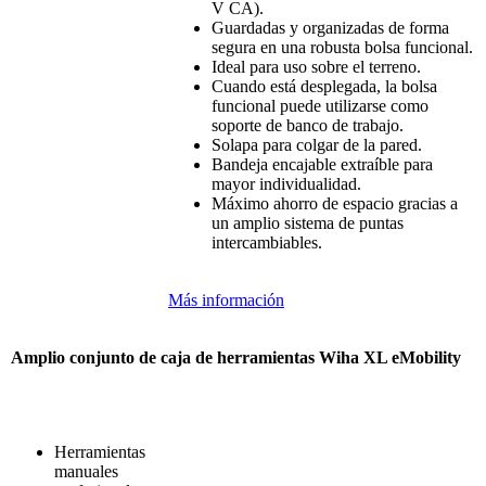
V CA).
Guardadas
y
organizadas
de forma
segura
en
una
robusta
bolsa
funcional
.
Ideal para
uso
sobre
el
terreno
.
Cuando
está
desplegada
, la
bolsa
funcional
puede
utilizarse
como
soporte
de banco de
trabajo
.
Solapa
para
colgar
de la pared.
Bandeja
encajable
extraíble
para
mayor
individualidad
.
Máximo
ahorro
de
espacio
gracias a
un
amplio
sistema
de
puntas
intercambiables
.
Más información
Amplio conjunto de
caja
de
herramientas
Wiha
XL
eMobility
Herramientas
manuales