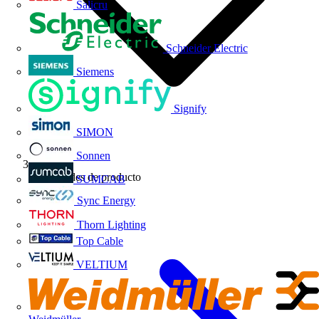
Salicru
Schneider Electric
Siemens
Signify
SIMON
Sonnen
Novedades de producto
SUMCAB
Sync Energy
Thorn Lighting
Top Cable
VELTIUM