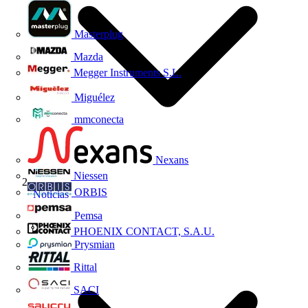
Masterplug
Mazda
Megger Instruments S.L.
Miguélez
mmconecta
Nexans
Niessen
ORBIS
Noticias
Pemsa
PHOENIX CONTACT, S.A.U.
Prysmian
Rittal
SACI