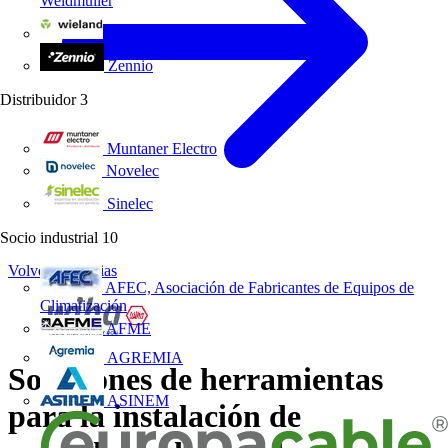
Weidmüller
Wieland Electric
Zennio
Distribuidor
3
Muntaner Electro
Novelec
Sinelec
Socio industrial
10
Volver a Noticias
AFEC, Asociación de Fabricantes de Equipos de
Climatización
AFME
AGREMIA
Soluciones de herramientas
ASINEM
para la instalación de