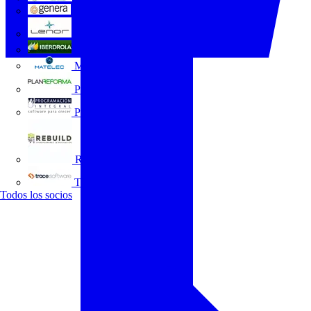
GENERA
Grupo Lenor
Iberdrola
MATELEC
Plan Reforma
Programación Integral
REBUILD
Trace Software
Todos los socios