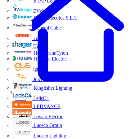
ETAP Lighting
EVcharge
Finder Eléctrica S.L.U
General Cable
Gewiss
Hager
HellermannTyton
Hyundai Electric
igus
Juice Technology
Kingfisher Lighting
Inicio
LedsC4
LEDVANCE
Lovato Electric
Luceco Group
Luceco Lighting