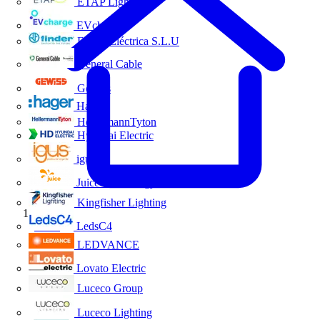
ETAP Lighting
EVcharge
Finder Eléctrica S.L.U
General Cable
Gewiss
Hager
HellermannTyton
Hyundai Electric
igus
Juice Technology
Kingfisher Lighting
Inicio
LedsC4
LEDVANCE
Lovato Electric
Luceco Group
Luceco Lighting