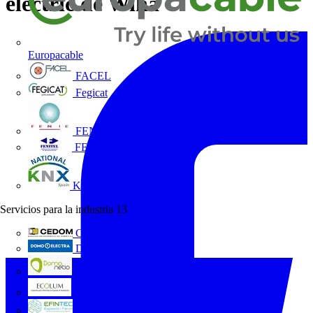
electric de Wiha
Europacable
FACEL
Fegicat
FENIE
FENITEL
KNX España
Servicios para la industria
13
CEDOM
Domo Electra
Domonetio
Ecolum
Efintec