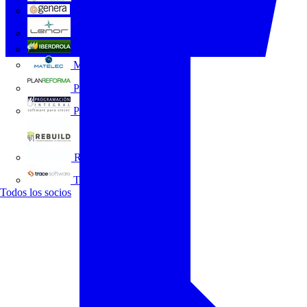
GENERA
Grupo Lenor
Iberdrola
MATELEC
Plan Reforma
Programación Integral
REBUILD
Trace Software
Todos los socios