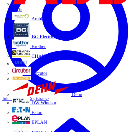
ABB
Ambilamp
BG Electrical
Brother
CHAUVIN ARNOUX
CHINT
Circutor
D-Line
Dehn
Iniciar sesión
Registrarse
DW Windsor
Eaton
EPLAN