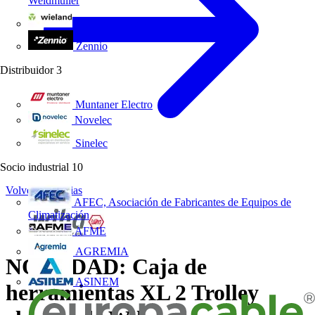
Weidmüller
Wieland Electric
Zennio
Distribuidor
3
Muntaner Electro
Novelec
Sinelec
Socio industrial
10
Volver a Noticias
AFEC, Asociación de Fabricantes de Equipos de
Climatización
AFME
AGREMIA
NOVEDAD: Caja de
ASINEM
herramientas XL 2 Trolley