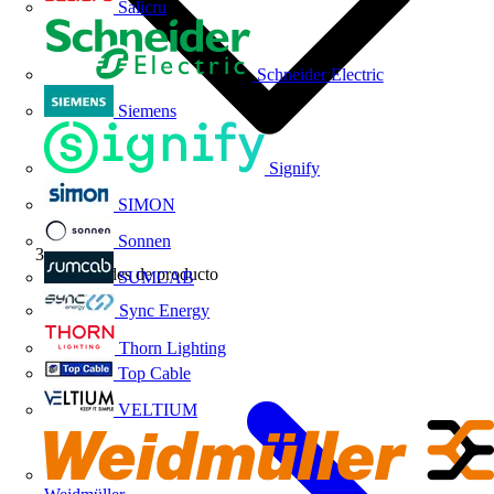
Salicru
Schneider Electric
Siemens
Signify
SIMON
Sonnen
Novedades de producto
SUMCAB
Sync Energy
Thorn Lighting
Top Cable
VELTIUM