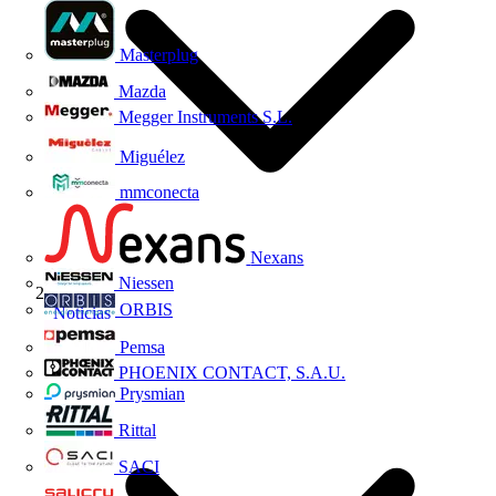
Masterplug
Mazda
Megger Instruments S.L.
Miguélez
mmconecta
Nexans
Niessen
ORBIS
Noticias
Pemsa
PHOENIX CONTACT, S.A.U.
Prysmian
Rittal
SACI