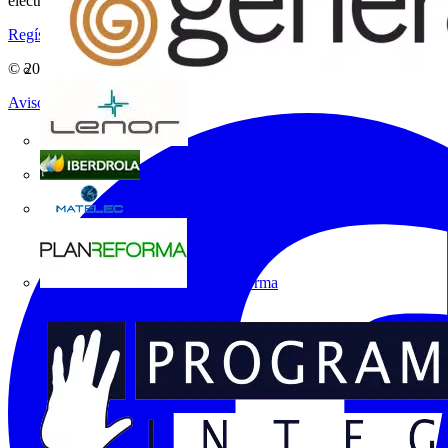
eléctricas!
Regístrate aquí
© 2002-
2026
Voltimum
Aviso legal
Grupo Lenor
Iberdrola
MATELEC
Plan Reforma