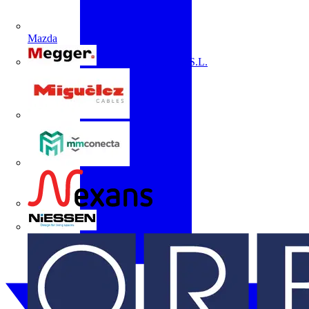
Mazda
Megger Instruments S.L.
Miguélez
mmconecta
Nexans
Niessen