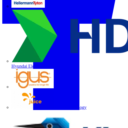
HellermannTyton
Hyundai Electric
igus
Juice Technology