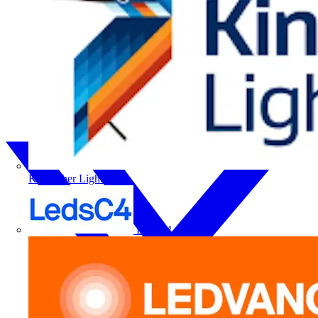
Kingfisher Lighting
LedsC4