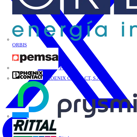
ORBIS
Pemsa
PHOENIX CONTACT, S.A.U.