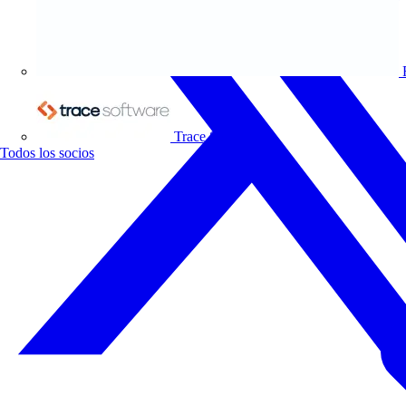
Trace Software
Todos los socios