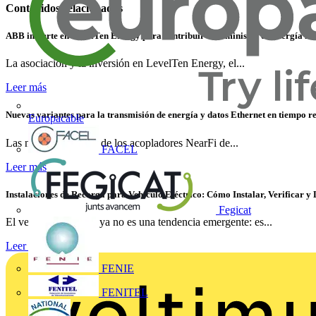
Contenidos relacionados
ABB invierte en LevelTen Energy para contribuir al suministro de energía li
La asociación y la inversión en LevelTen Energy, el...
Leer más
Nuevas variantes para la transmisión de energía y datos Ethernet en tiempo re
Europacable
Las nuevas variantes de los acopladores NearFi de...
FACEL
Leer más
Instalaciones de Recarga para Vehículo Eléctrico: Cómo Instalar, Verificar y
Fegicat
El vehículo eléctrico ya no es una tendencia emergente: es...
Leer más
FENIE
FENITEL