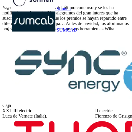
Ya se conocen los ganadores del último concurso y se les ha
Sonnen
notificado ya el premio. Nos alegramos del gran interés que ha
suscitado el concurso y de que los premios se hayan repartido entre
diferentes localidades del mapa… Antes de navidad, los afortunados
podrán sostener en sus manos sus nuevas herramientas Wiha.
SUMCAB
Caja de herramientas, juego de 100 unid.
Juego de destornill
XXL III electric
II electric
Luca de Vernate (Italia).
Fiorenzo de Grisign