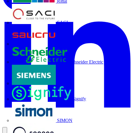
Rittal
SACI
Salicru
Schneider Electric
Siemens
Signify
SIMON