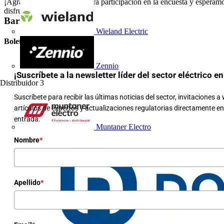
¡Agradecemos a todos vuestra participación en la encuesta y esperam
disfruten de sus premios!
Barra lateral
Wieland Electric
Boletín informativo
Zennio
¡Suscríbete a la newsletter líder del sector eléctrico e
Distribuidor
3
Suscríbete para recibir las últimas noticias del sector, invitaciones a
artículos de expertos y actualizaciones regulatorias directamente e
entrada.
Muntaner Electro
Nombre
*
Apellido
*