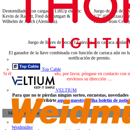
Destornillador con cargador LiftUp electric
Juego de bits de lla
Kevin de Rastatt, Fred de Stuttgart &
1/2" (60 piezas) c
Wilhelm de Jülich (Alemania).
Rosalie from Cerisy 
Juego de llaves de boca (13 piezas) con carraca anular,
El ganador de la llave combinada con función de carraca aún no h
notificación de premio.
Top Cable
Si él o ella lee este comunicado, por favor, póngase en contacto con n
envíenos su dirección …
VELTIUM
Para que no te pierdas ningún sorteo, encuestas, novedades o
suscribirte
aquí a nuestro Wiha boletín de noti
Más información
Weidmüller