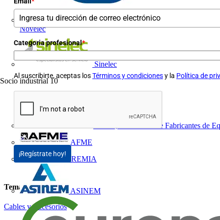
Email
*
Novelec
Categoria profesional
*
Sinelec
Al suscribirte, aceptas los
Términos y condiciones
y la
Política de pr
Socio industrial
10
AFEC, Asociación de Fabricantes de Eq
AFME
¡Regístrate hoy!
AGREMIA
Temas
ASINEM
Cables y Accesorios