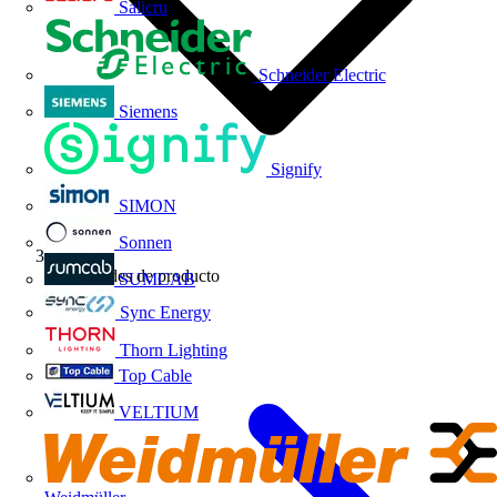
Salicru
Schneider Electric
Siemens
Signify
SIMON
Sonnen
Novedades de producto
SUMCAB
Sync Energy
Thorn Lighting
Top Cable
VELTIUM