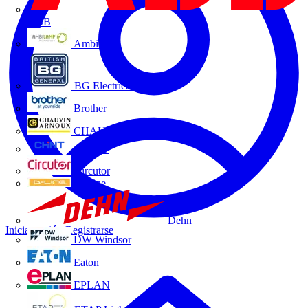
ABB
Ambilamp
BG Electrical
Brother
CHAUVIN ARNOUX
CHINT
Circutor
D-Line
Dehn
Iniciar sesión
Registrarse
DW Windsor
Eaton
EPLAN