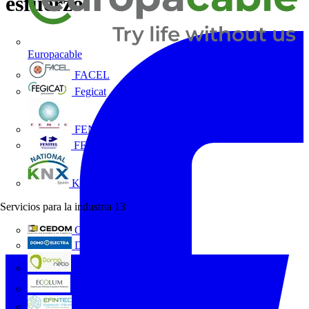
esfuerzo
Europacable
FACEL
Fegicat
FENIE
FENITEL
KNX España
Servicios para la industria
13
CEDOM
Domo Electra
Domonetio
Ecolum
Efintec