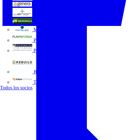
GENERA
Grupo Lenor
Iberdrola
MATELEC
Plan Reforma
Programación Integral
REBUILD
Trace Software
Todos los socios