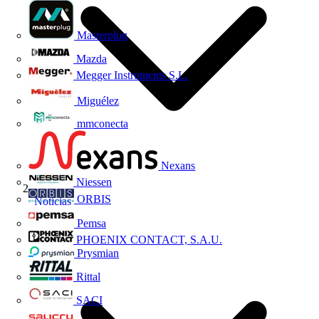
Masterplug
Mazda
Megger Instruments S.L.
Miguélez
mmconecta
Nexans
Niessen
ORBIS
Noticias
Pemsa
PHOENIX CONTACT, S.A.U.
Prysmian
Rittal
SACI