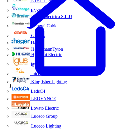
ETAP Lighting
EVcharge
Finder Eléctrica S.L.U
General Cable
Gewiss
Hager
HellermannTyton
Hyundai Electric
igus
Juice Technology
Kingfisher Lighting
Inicio
LedsC4
LEDVANCE
Lovato Electric
Luceco Group
Luceco Lighting