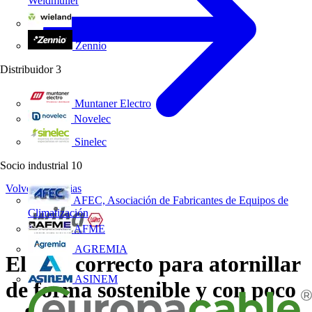
Weidmüller
Wieland Electric
Zennio
Distribuidor
3
Muntaner Electro
Novelec
Sinelec
Socio industrial
10
Volver a Noticias
AFEC, Asociación de Fabricantes de Equipos de
Climatización
AFME
AGREMIA
El giro correcto para atornillar
ASINEM
de forma sostenible y con poco