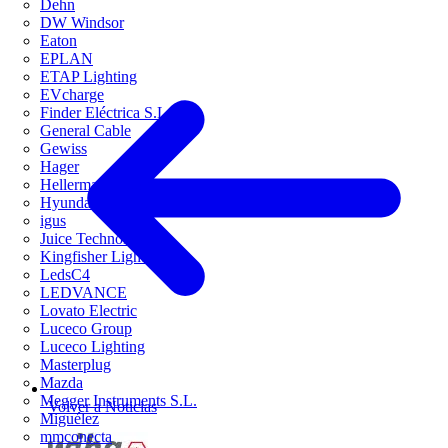
Dehn
DW Windsor
Eaton
EPLAN
ETAP Lighting
EVcharge
Finder Eléctrica S.L.U
General Cable
Gewiss
Hager
HellermannTyton
Hyundai Electric
igus
Juice Technology
Kingfisher Lighting
LedsC4
LEDVANCE
Lovato Electric
Luceco Group
Luceco Lighting
Masterplug
Mazda
Megger Instruments S.L.
Volver a Noticias
Miguélez
mmconecta