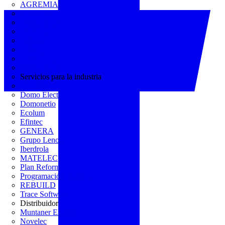
AGREMIA
ASINEM
Europacable
FACEL
Fegicat
FENIE
FENITEL
KNX España
Servicios para la industria
CEDOM
Domo Electra
Domonetio
Ecolum
Efintec
GENERA
Grupo Lenor
Iberdrola
MATELEC
Plan Reforma
Programación Integral
REBUILD
Trace Software
Distribuidor
Muntaner Electro
Novelec