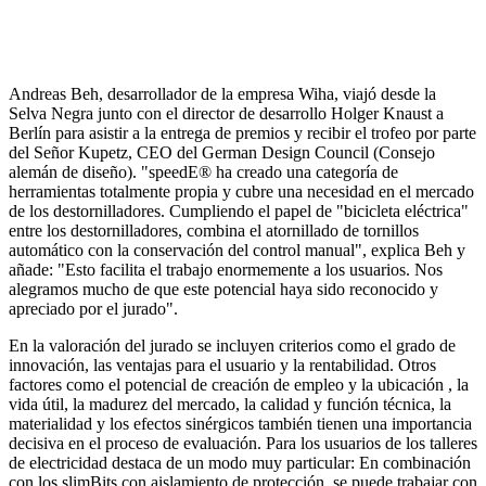
Andreas Beh, desarrollador de la empresa Wiha, viajó desde la
Selva Negra junto con el director de desarrollo Holger Knaust a
Berlín para asistir a la entrega de premios y recibir el trofeo por parte
del Señor Kupetz, CEO del German Design Council (Consejo
alemán de diseño). "speedE® ha creado una categoría de
herramientas totalmente propia y cubre una necesidad en el mercado
de los destornilladores. Cumpliendo el papel de "bicicleta eléctrica"
entre los destornilladores, combina el atornillado de tornillos
automático con la conservación del control manual", explica Beh y
añade: "Esto facilita el trabajo enormemente a los usuarios. Nos
alegramos mucho de que este potencial haya sido reconocido y
apreciado por el jurado".
En la valoración del jurado se incluyen criterios como el grado de
innovación, las ventajas para el usuario y la rentabilidad. Otros
factores como el potencial de creación de empleo y la ubicación , la
vida útil, la madurez del mercado, la calidad y función técnica, la
materialidad y los efectos sinérgicos también tienen una importancia
decisiva en el proceso de evaluación. Para los usuarios de los talleres
de electricidad destaca de un modo muy particular: En combinación
con los slimBits con aislamiento de protección, se puede trabajar con