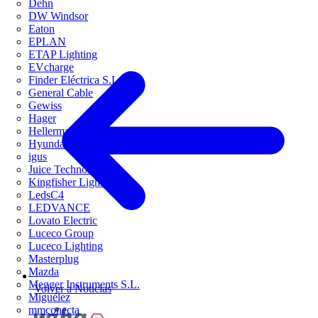
Dehn
DW Windsor
Eaton
EPLAN
ETAP Lighting
EVcharge
Finder Eléctrica S.L.U
General Cable
Gewiss
Hager
HellermannTyton
Hyundai Electric
igus
Juice Technology
Kingfisher Lighting
LedsC4
LEDVANCE
Lovato Electric
Luceco Group
Luceco Lighting
Masterplug
Mazda
Megger Instruments S.L.
Volver a Noticias
Miguélez
mmconecta