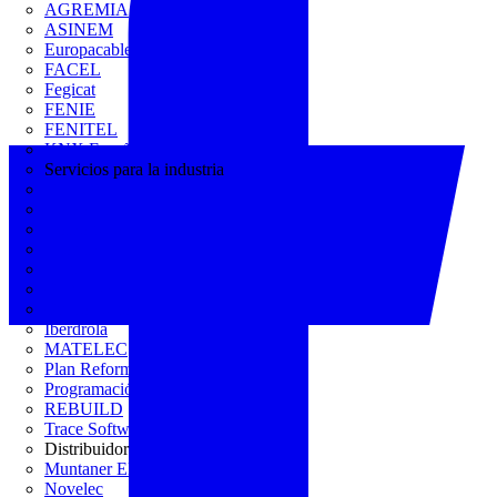
AGREMIA
ASINEM
Europacable
FACEL
Fegicat
FENIE
FENITEL
KNX España
Servicios para la industria
CEDOM
Domo Electra
Domonetio
Ecolum
Efintec
GENERA
Grupo Lenor
Iberdrola
MATELEC
Plan Reforma
Programación Integral
REBUILD
Trace Software
Distribuidor
Muntaner Electro
Novelec