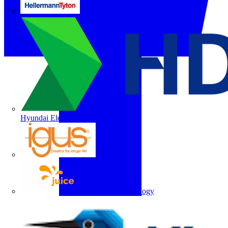
HellermannTyton
Hyundai Electric
igus
Juice Technology