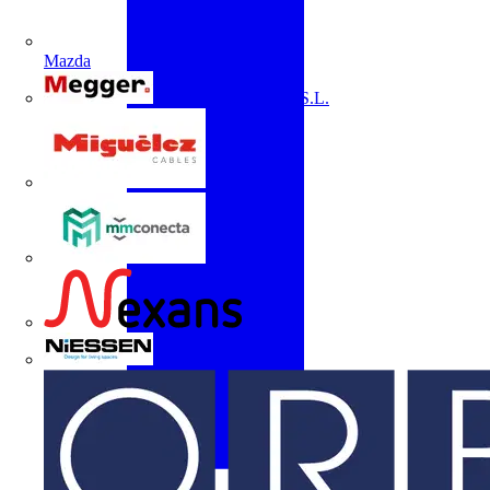
Mazda
Megger Instruments S.L.
Miguélez
mmconecta
Nexans
Niessen