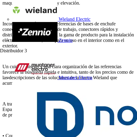
maquinaria, aerogeneración y elevación.
Wieland Electric
Incorpora, además, nuevas referencias de bases de enchufe
conectorizadas para puestos de trabajo, conectores rápidos y
distribuidores que completan la gama de producto para la instalación
eléctrica en edificios, tanto para su uso en el interior como en el
Zennio
exterior.
Distribuidor
3
Un cuidado diseño y una clara organización de las referencias
favorece la búsqueda rápida e intuitiva, tanto de los precios como de
las descripciones de las soluciones de la marca Wieland que
Muntaner Electro
acumulan mayor demanda en el mercado eléctrico español.
A través de sus 32 páginas, la versión reducida de la tarifa para
España y Portugal de Wieland Electric incluye las siguientes familias
de productos:
• Conexiones Industriales: