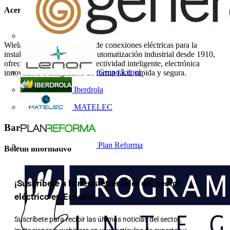
Acerca de Wieland Electric
Wieland Electric, fabricante de conexiones eléctricas para la
instalación de edificios y la automatización industrial desde 1910,
ofrece al sector eléctrico conectividad inteligente, electrónica
Grupo Lenor
innovadora e integración de forma fácil, rápida y segura.
Iberdrola
MATELEC
Barra lateral
Plan Reforma
Boletín informativo
¡Suscríbete a la newsletter líder del sector
eléctrico en España!
Suscríbete para recibir las últimas noticias del sector,