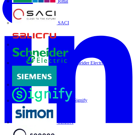
Rittal
SACI
Salicru
Schneider Electric
Siemens
Signify
SIMON