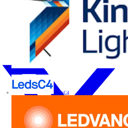
Kingfisher Lighting
LedsC4