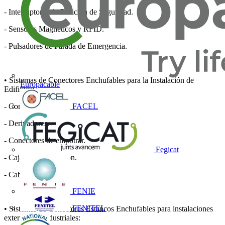
- Interruptores de Posición de Seguridad.
- Sensores Magnéticos y RFID.
- Pulsadores de Parada de Emergencia.
• Sistemas de Conectores Enchufables para la Instalación de
Europacable
Edificios:
FACEL
- Conectores aéreos.
- Derivadores.
- Conectores de empotrar.
Fegicat
- Cajas de distribución.
- Cableados.
FENIE
FENITEL
• Sistemas de Conectores Estancos Enchufables para instalaciones
exteriores o industriales: