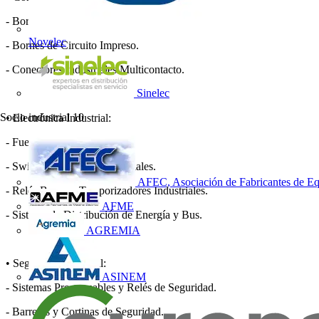
- Bornes de Conexión por Tornillo, Cepo y Push-in.
Novelec
- Bornes de Circuito Impreso.
- Conectores Industriales Multicontacto.
Sinelec
Socio industrial
10
• Electrónica Industrial:
- Fuentes de Alimentación.
- Switches y Routers Industriales.
AFEC, Asociación de Fabricantes de Eq
- Relés Borna y Temporizadores Industriales.
AFME
- Sistema de Distribución de Energía y Bus.
AGREMIA
• Seguridad Industrial:
ASINEM
- Sistemas Programables y Relés de Seguridad.
- Barreras y Cortinas de Seguridad.