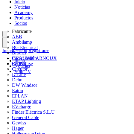
Inicio
Noticias
Academy
Productos
Socios
Fabricante
ABB
Ambilamp
BG Electrical
Iniciar sesión
Registrarse
Brother
CHAUVIN ARNOUX
Iniciar sesión
Inicio
CHINT
Registrarse
Noticias
Circutor
Volti TV
D-Line
Dehn
DW Windsor
Eaton
EPLAN
ETAP Lighting
EVcharge
Finder Eléctrica S.L.U
General Cable
Gewiss
Hager
HellermannTyton