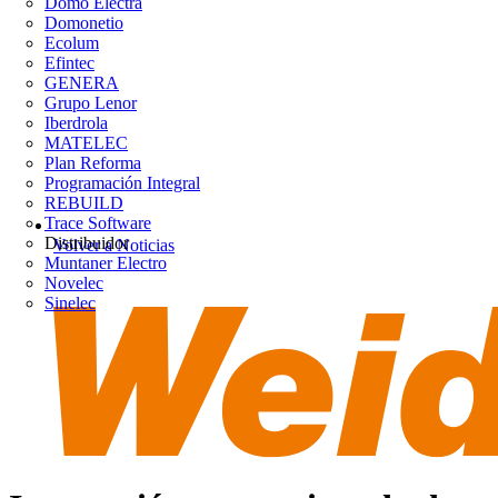
Domo Electra
Domonetio
Ecolum
Efintec
GENERA
Grupo Lenor
Iberdrola
MATELEC
Plan Reforma
Programación Integral
REBUILD
Trace Software
Distribuidor
Volver a Noticias
Muntaner Electro
Novelec
Sinelec