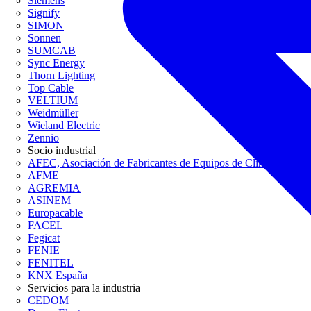
Siemens
Signify
SIMON
Sonnen
SUMCAB
Sync Energy
Thorn Lighting
Top Cable
VELTIUM
Weidmüller
Wieland Electric
Zennio
Socio industrial
AFEC, Asociación de Fabricantes de Equipos de Climatización
AFME
AGREMIA
ASINEM
Europacable
FACEL
Fegicat
FENIE
FENITEL
KNX España
Servicios para la industria
CEDOM