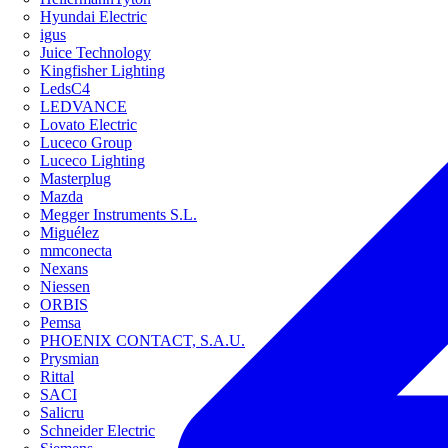
Hyundai Electric
igus
Juice Technology
Kingfisher Lighting
LedsC4
LEDVANCE
Lovato Electric
Luceco Group
Luceco Lighting
Masterplug
Mazda
Megger Instruments S.L.
Miguélez
mmconecta
Nexans
Niessen
ORBIS
Pemsa
PHOENIX CONTACT, S.A.U.
Prysmian
Rittal
SACI
Salicru
Schneider Electric